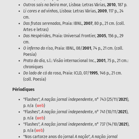
Outros sais na beira mar
, Lisboa: Letras Várias,
2010
, 187 p.
Li cores e ad vinhos
, Lisboa: Letras Várias,
2009
, 117 p., 24
cm.
Das frutas serenadas
, Praia: IBNL,
2007
, 80 p., 21 cm. (coll.
Artes e letras)
Das Hespérides
, Praia: Universal Frontier,
2005
, 156 p., 29
cm.
O inferno do riso
, Praia: IBNL, 08/
2001
, 74 p., 21 cm. (coll.
Poesia)
Prato do dia
, s.l.: Visão internacional Inc.,
2001
, 75 p., 21 cm.:
chroniques
Do lado de cá da rosa
, Praia: ICLD, 07/
1995
, 146 p., 21 cm.
(coll. Poesia)
Périodiques
"Flashes",
A nação: jornal independente
, n° 743 (25/11/
2021
),
p. n/a (
web
)
"Flashes",
A nação: jornal independente
, n° 741 (10/11/
2021
),
p. n/a (
web
)
"Flashes",
A nação: jornal independente
, n° 737 (14/10/
2021
),
p. n/a (
web
)
"Nos cartorze anos do jornal
A nação
",
A nação: jornal