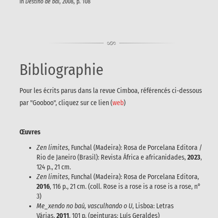
in
Destino de bai
, 2008, p. 108
Bibliographie
Pour les écrits parus dans la revue Cimboa, référencés ci-dessous
par "Gooboo", cliquez sur ce lien (
web
)
Œuvres
Zen limites
, Funchal (Madeira): Rosa de Porcelana Editora /
Rio de Janeiro (Brasil): Revista África e africanidades,
2023
,
124 p., 21 cm.
Zen limites
, Funchal (Madeira): Rosa de Porcelana Editora,
2016
, 116 p., 21 cm. (coll. Rose is a rose is a rose is a rose, n°
3)
Me_xendo no baú, vasculhando o U
, Lisboa: Letras
Várias,
2011
, 101 p. (peinturas: Luís Geraldes)