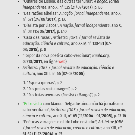
"Olhares de Lisboa: das outras ternuras",
A nação: jornal
independente
, ano X, n° 525 (21/09/
2017
), p. E6
"Das razões alheias",
A nação: jornal independente
, ano X,
n° 521 (24/08/
2017
), p. E6
"Diarista por Lisboa",
A nação: jornal independente
, ano X,
n° 511 (15/06/
2017
), p. E10
"Casa das rosas",
Artiletra: JORE / Jornal revista de
educação, ciência e cultura
, ano XXIV, n° 130-131 (07-
08/
2015
), p. 8
"Torpor da nova poética cabo-verdiana",
Buala.org
,
02/10/
2011
, en ligne
web
)
Artiletra: JORE / Jornal revista de educação, ciência e
cultura
, ano XIII, n° 66 (02-03/
2005
):
"Espuma que eras", p. 2
"Das pedras noutra margem", p. 2
"Das frutas serenadas: (Romãs) / (Mangas)", p. 2
"
Entrevista
com Manuel Delgado: ainda não há jornalismo
cabo-verdiano",
Artiletra: JORE / Jornal revista de educação,
ciência e cultura
, ano XIII, n° 65 (12/
2004
- 01/
2005
), p. 13-16
"Poéticas variações e o Ildo Lobo no áudio",
Artiletra: JORE
/ Jornal revista de educação, ciência e cultura
, ano XIII, n°
61-62 (11-12/
2004
), p. 15