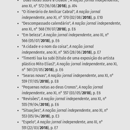
"Duas notas sobre a cidade",
A nação: jornal independente
,
ano XI, n° 572 (16/08/
2018
), p. A14
"O itinerário de Amílcar Cabral",
A nação: jornal
independente
, ano XI, n° 570 (02/08/
2018
), p. E10
"Descompassado calendário",
A nação: jornal independente
,
ano XI, n° 568 (19/07/
2018
), p. E6
"Em beleza",
A nação: jornal independente
, ano XI, n°
566 (05/07/
2018
), p. E6
"A cidade e o nom da coisa",
A nação: jornal
independente
, ano XI, n° 565 (28/06/
2018
), p. E7
"Timenti lua ka subi (titulo de uma exposição do artista
plástico Mito Elias)",
A nação: jornal independente
, ano XI,
n° 561 (31/05/
2018
), p. E6
"Searas novas",
A nação: jornal independente
, ano XI, n°
559 (17/05/
2018
), p. E8
"Pequenas notas ao deus Cronos",
A nação: jornal
independente
, ano XI, n° 557 (03/05/
2018
), p. E6
"Revisões",
A nação: jornal independente
, ano XI, n°
555 (19/04/
2018
), p. E6
"Situações",
A nação: jornal independente
, ano XI, n°
553 (05/04/
2018
), p. E3
"Espelo",
A nação: jornal independente
, ano XI, n°
551 (22/03/
2018
), p. E7