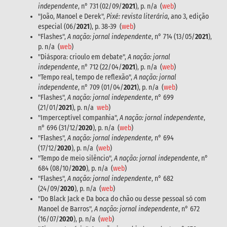
independente
, n° 731 (02/09/
2021
), p. n/a (
web
)
"João, Manoel e Derek",
Pixé: revista literária
, ano 3, edição
especial (06/
2021
), p. 38-39 (
web
)
"Flashes",
A nação: jornal independente
, n° 714 (13/05/
2021
),
p. n/a (
web
)
"Diáspora: crioulo em debate",
A nação: jornal
independente
, n° 712 (22/04/
2021
), p. n/a (
web
)
"Tempo real, tempo de reflexão",
A nação: jornal
independente
, n° 709 (01/04/
2021
), p. n/a (
web
)
"Flashes",
A nação: jornal independente
, n° 699
(21/01/
2021
), p. n/a
web
)
"Imperceptível companhia",
A nação: jornal independente
,
n° 696 (31/12/
2020
), p. n/a (
web
)
"Flashes",
A nação: jornal independente,
n° 694
(17/12/
2020
), p. n/a (
web
)
"Tempo de meio silêncio",
A nação: jornal independente
, n°
684 (08/10/
2020
), p. n/a (
web
)
"Flashes",
A nação: jornal independente
, n° 682
(24/09/
2020
), p. n/a (
web
)
"Do Black Jack e Da boca do chão ou desse pessoal só com
Manoel de Barros",
A nação: jornal independente
, n° 672
(16/07/
2020
), p. n/a (
web
)