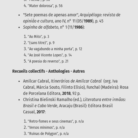
"Mater dolorosa", p. 56
"Sete poemas de apenas amor",
Arquipélago: revista de
opinião e cultura
, ano IV, n° 11 (05/
1989
), p. 45
Sopinha de alfabeto
, n° 1 (11/
1986
):
"Ao Mito", p. 3
"(sans titre)", p. 9
"Ao vagabundo a minha porta", p. 12
"Ao José Vicente Lopes", p. 14
"A poesia do reverso", p. 21
Recueils collectifs - Anthologies - Autres
Amílcar Cabral,
Itinerários de Amílcar Cabral
(org. Iva
Cabral, Márcia Souto, Filinto Elísio), Funchal (Madeira): Rosa
de Porcelana Editora,
2018
, 92 p.
Christina Bielinski Ramalho (ed.),
Literatura entre irmãos:
Brasil e Cabo Verde
, Aracaju (Brasil): Editora Brasil
Casual,
2017
:
"Retro-fomes e seus cinemas", p. n/a
"Versos mínimos", p. n/a
"Ruínas de Polygon", p. n/a