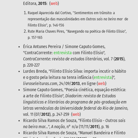
Editora,
2015
: (
web
)
Raquel Aparecida dal Cortivo, "Sentimentos em trânsito: a
representação das masculinidades em
Outros sais na beira mar
de
Filinto Elísio", p. 146-156
Rute Maria Chaves Pires, "Navegando na poética de Filinto Elísio",
p. 157-165
Érica Antunes Pereira / Simone Caputo Gomes,
"ContraCorrente:
entrevista
com Filinto Elísio",
ContraCorrente: revista de estudos literários
, vol. 7 (
2015
),
p. 220-227
Lurdes Breda, "Filinto Elísio Silva: importa incutir o hábito
e o gosto pela leitura na tenra infância (
entrevista
)",
livroseleituras.com
, 24/09/
2013
, en ligne (
web
)
Simone Caputo Gomes, "Poesia cinética, equação estética:
a arte de Filinto Elísio",
Diadorim: revista de Estudos
linguísticos e literários do programa de pós-graduação em
letras vernáculas da Universidade federal do Rio de Janeiro
,
vol. 11 (07/
2012
), p. 247-259 (
web
)
Ricardo Silva Ramos de Souza, "Filinto Elísio -
Outros sais
na beira mar...
",
A nação
, n° n/a (11/11/
2011
), p. 16
Ricardo Silva Ramos de Souza, "Manuel Bandeira e Filinto