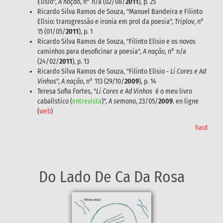
Elísio",
A nação
, n° n/a (02/08/
2011
), p. 25
Ricardo Silva Ramos de Souza, "Manuel Bandeira e Filinto
Elísio: transgressão e ironia em prol da poesia",
Triplov
, n°
15 (01/05/
2011
), p. 1
Ricardo Silva Ramos de Souza, "Filinto Elísio e os novos
caminhos para desoficinar a poesia",
A nação
, n° n/a
(24/02/
2011
), p. 13
Ricardo Silva Ramos de Souza, "Filinto Elísio -
Li Cores e Ad
Vinhos
",
A nação
, n° 113 (29/10/
2009
), p. 14
Teresa Sofia Fortes, "
Li Cores e Ad Vinhos
é o meu livro
cabalístico (
entrevista
)",
A semana
, 23/05/
2009
, en ligne
(
web
)
haut
Do Lado De Ca Da Rosa