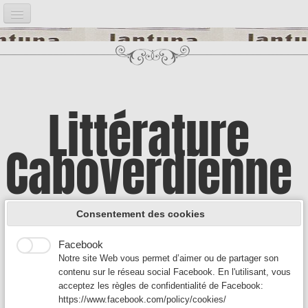
Accueil
Notre projet
▼
Bibliographie
▼
Littérature
Post it
▼
Caboverdienne
Google Analytics
Introduction
Google Analytics est un service utilisé sur notre site Web
qui permet de suivre, de signaler le trafic et de mesurer la
Illustrations
▼
manière dont les utilisateurs interagissent avec le contenu
A la découverte d'une culture encore
de notre site Web afin de l’améliorer et de fournir de
Consentement des cookies
meilleurs services.
Auteurs A
▼
Facebook
méconnue
Notre site Web vous permet d’aimer ou de partager son
Auteurs B - C
▼
contenu sur le réseau social Facebook. En l'utilisant, vous
acceptez les règles de confidentialité de Facebook:
Auteurs D-F
▼
https://www.facebook.com/policy/cookies/