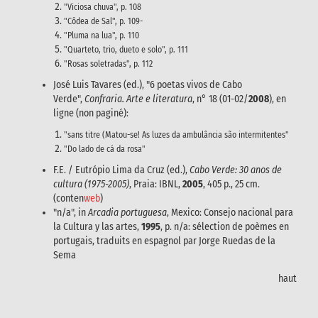
"Viciosa chuva", p. 108
"Côdea de Sal", p. 109-
"Pluma na lua", p. 110
"Quarteto, trio, dueto e solo", p. 111
"Rosas soletradas", p. 112
José Luis Tavares (ed.), "6 poetas vivos de Cabo
Verde",
Confraria. Arte e literatura
, n° 18 (01-02/
2008
), en
ligne (non paginé):
"sans titre (Matou-se! As luzes da ambulância são intermitentes"
"Do lado de cá da rosa"
F.E. / Eutrópio Lima da Cruz (ed.),
Cabo Verde: 30 anos de
cultura (1975-2005)
, Praia: IBNL,
2005
, 405 p., 25 cm.
(conten
web
)
"n/a", in
Arcadia portuguesa
, Mexico: Consejo nacional para
la Cultura y las artes,
1995
, p. n/a: sélection de poèmes en
portugais, traduits en espagnol par Jorge Ruedas de la
Sema
haut