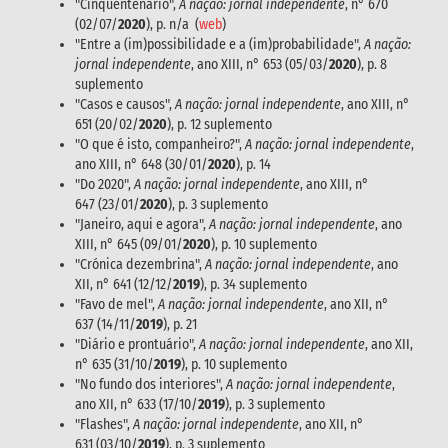
"Cinquentenário",
A nação: jornal independente
, n° 670
(02/07/
2020
), p. n/a (
web
)
"Entre a (im)possibilidade e a (im)probabilidade",
A nação:
jornal independente
, ano XIII, n° 653 (05/03/
2020
), p. 8
suplemento
"Casos e causos",
A nação: jornal independente
, ano XIII, n°
651 (20/02/
2020
), p. 12 suplemento
"O que é isto, companheiro?",
A nação: jornal independente
,
ano XIII, n° 648 (30/01/
2020
), p. 14
"Do 2020",
A nação: jornal independente
, ano XIII, n°
647 (23/01/
2020
), p. 3 suplemento
"Janeiro, aqui e agora",
A nação: jornal independente
, ano
XIII, n° 645 (09/01/
2020
), p. 10 suplemento
"Crónica dezembrina",
A nação: jornal independente
, ano
XII, n° 641 (12/12/
2019
), p. 34 suplemento
"Favo de mel",
A nação: jornal independente
, ano XII, n°
637 (14/11/
2019
), p. 21
"Diário e prontuário",
A nação: jornal independente
, ano XII,
n° 635 (31/10/
2019
), p. 10 suplemento
"No fundo dos interiores",
A nação: jornal independente
,
ano XII, n° 633 (17/10/
2019
), p. 3 suplemento
"Flashes",
A nação: jornal independente
, ano XII, n°
631 (03/10/
2019
), p. 3 suplemento