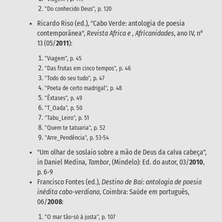
"Do conhecido Deus", p. 120
Ricardo Riso (ed.), "Cabo Verde: antologia de poesia
contemporânea",
Revista Africa e , Afrícanidades
, ano IV, n°
13 (05/
2011
):
"Viagem", p. 45
"Das frutas em cinco tempos", p. 46
"Todo do seu tudo", p. 47
"Poeta de certo madrigal", p. 48
"Êxtases", p. 49
"T_Oada", p. 50
"Tabu_Leiro", p. 51
"Quem te tatuaria", p. 52
"Arre_Pendência", p. 53-54
"Um olhar de soslaio sobre a mão de Deus da calva cabeça",
in Daniel Medina,
Tambor
, (Mindelo): Ed. do autor, 03/
2010
,
p. 6-9
Francisco Fontes (ed.),
Destino de Bai: antologia de poesia
inédita cabo-verdiana
, Coimbra: Saúde em português,
06/
2008
:
"O mar tão-só à justa", p. 107