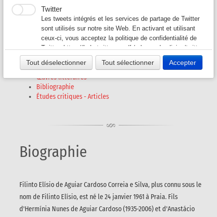
Filinto ELISIO
Twitter
Auteurs G-L
▼
Les tweets intégrés et les services de partage de Twitter
né en 1961
sont utilisés sur notre site Web. En activant et utilisant
ceux-ci, vous acceptez la politique de confidentialité de
Auteurs M-O
▼
Twitter:
https://help.twitter.com/fr/rules-and-policies/twitter-
cookies
Tout déselectionner
Tout sélectionner
Accepter
Auteurs P - S
▼
Biographie
Œuvres littéraires
Bibliographie
Auteurs T - V
▼
Études critiques - Articles
Revues A-K
▼
Revues L-Z
▼
Biographie
Filinto Elísio de Aguiar Cardoso Correia e Silva, plus connu sous le
nom de Filinto Elísio, est né le 24 janvier 1961 à Praia. Fils
d'Hermínia Nunes de Aguiar Cardoso (1935-2006) et d'Anastácio