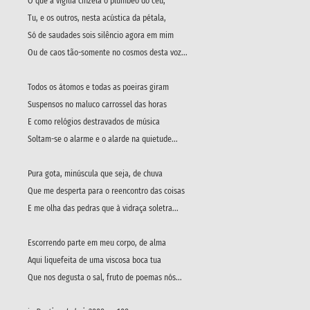
O que à vigília cinzela o plúmbeo do céu,
Tu, e os outros, nesta acústica da pétala,
Só de saudades sois silêncio agora em mim
Ou de caos tão-somente no cosmos desta voz...
Todos os átomos e todas as poeiras giram
Suspensos no maluco carrossel das horas
E como relógios destravados de música
Soltam-se o alarme e o alarde na quietude...
Pura gota, minúscula que seja, de chuva
Que me desperta para o reencontro das coisas
E me olha das pedras que à vidraça soletra...
Escorrendo parte em meu corpo, de alma
Aqui liquefeita de uma viscosa boca tua
Que nos degusta o sal, fruto de poemas nós...