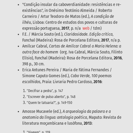
"Condição insular da caboverdianidade: resistências e re-
existências", in Onésimo Teotónio Almeida / Roberto
Carneiro / Artur Teodoro de Matos (ed.),
A condição de
ilhéu
, Lisboa: Centro de estudos dos povos e culturas de
expressão portuguesa,
2017
, p. n/a
web
/ tdm)
F.E. / Márcia Souto (ed.),
Claridosidade. Edição crítica
,
Funchal (Madeira): Rosa de Porcelana Editora,
2017
, n/a p.
Amílcar Cabral,
Cartas de Amílcar Cabral a Maria Helena: a
outra face do homem
(org. Iva Cabral, Márcia Souto, Filinto
Elísio), Funchal (Madeira): Rosa de Porcelana Editora,
2016
,
398 p., 30 cm.
Erica Antunes Pereira / Maria de Fátima Fernandes /
Simone Caputo Gomes (ed.),
Cabo Verde, 100 poemas
escolhidos
, Praia: Livraria Pedro Cardoso,
2016
:
"Decifrar a pedra", p. 147
"Escrever de pulso aberto", p. 148
"Quem te tatuaria?", p. 149-150
Amosse Mucavele (ed.),
A arqueologia da palavra e a
anatomia da língua: antologia poética
, Maputo: Revista de
literatura moçambicana e lusófona,
2013
:
"Viagem", p. 119