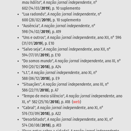
mau hálito
",
A nação: jornal independente
, n°
602 (14/03/
2019
), p. 10 suplemento
"Lua radondu",
A nação: jornal independente
, n°
600 (28/02/
2019
), p. 10 suplemento
"Ausência",
A nação: jornal independente
, n°
598 (14/02/
2019
), p. A19
"Uns e outros",
A nação: jornal independente
, ano XII, n° 596
(31/01/
2019
), p. E10
"Salvo seja",
A nação: jornal independente
, ano XII, n°
594 (17/01/
2019
), p. E10
"Do
somos mundo
",
A nação: jornal independente
, ano XI, n°
590 (20/12/
2018
), p. A24
"s.t.",
A nação: jornal independente
, ano XI, n°
588 (06/12/
2018
), p. E9
"Situações",
A nação: jornal independente
, ano XI, n°
586 (22/11/
2018
), p. A7
"Tempo de meio silêncio",
A nação: jornal independente
, ano
XI, n° 582 (25/10/
2018
), p. A18 (
web
)
"Cabral",
A nação: jornal independente
, ano XI, n°
576 (13/09/
2018
), p. A22
"Desorbitado",
A nação: jornal independente
, ano XI, n°
574 (30/08/
2018
), p. A13