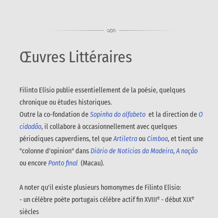
Œuvres Littéraires
Filinto Elísio publie essentiellement de la poésie, quelques
chronique ou études historiques.
Outre la co-fondation de
Sopinha do alfabeto
et la direction de
O
cidadão
, il collabore à occasionnellement avec quelques
périodiques capverdiens, tel que
Artiletra
ou
Cimboa
, et tient une
"colonne d'opinion" dans
Diário de Notícias da Madeira
,
A nação
ou encore
Ponto final
(Macau).
A noter qu'il existe plusieurs homonymes de Filinto Elísio:
e
e
- un célébre poète portugais célèbre actif fin XVIII
- début XIX
siècles