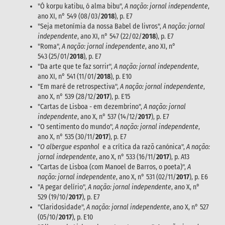
"Ó korpu katibu, ó alma bibu",
A nação: jornal independente
,
ano XI, n° 549 (08/03/
2018
), p. E7
"Seja metonímia da nossa Babel de livros",
A nação: jornal
independente
, ano XI, n° 547 (22/02/
2018
), p. E7
"Roma",
A nação: jornal independente
, ano XI, n°
543 (25/01/
2018
), p. E7
"Da arte que te faz sorrir",
A nação: jornal independente
,
ano XI, n° 541 (11/01/
2018
), p. E10
"Em maré de retrospectiva",
A nação: jornal independente
,
ano X, n° 539 (28/12/
2017
), p. E15
"Cartas de Lisboa - em dezembrino",
A nação: jornal
independente
, ano X, n° 537 (14/12/
2017
), p. E7
"O sentimento do mundo",
A nação: jornal independente
,
ano X, n° 535 (30/11/
2017
), p. E7
"
O albergue espanhol
e a crítica da razõ canónica",
A nação:
jornal independente
, ano X, n° 533 (16/11/
2017
), p. A13
"Cartas de Lisboa (com Manoel de Barros, o poeta)",
A
nação: jornal independente
, ano X, n° 531 (02/11/
2017
), p. E6
"A pegar delírio",
A nação: jornal independente
, ano X, n°
529 (19/10/
2017
), p. E7
"Claridosidade",
A nação: jornal independente
, ano X, n° 527
(05/10/
2017
), p. E10