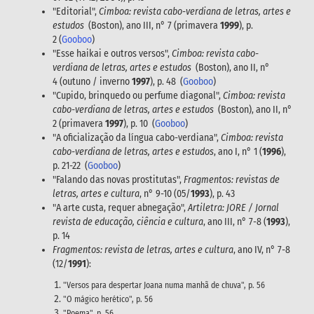
"Editorial",
Cimboa: revista cabo-verdiana de letras, artes e
estudos
(Boston), ano III, n° 7 (primavera
1999
), p.
2 (
Gooboo
)
"Esse haikai e outros versos",
Cimboa: revista cabo-
verdiana de letras, artes e estudos
(Boston), ano II, n°
4 (outuno / inverno
1997
), p. 48 (
Gooboo
)
"Cupido, brinquedo ou perfume diagonal",
Cimboa: revista
cabo-verdiana de letras, artes e estudos
(Boston), ano II, n°
2 (primavera
1997
), p. 10 (
Gooboo
)
"A oficialização da língua cabo-verdiana",
Cimboa: revista
cabo-verdiana de letras, artes e estudos
, ano I, n° 1 (
1996
),
p. 21-22 (
Gooboo
)
"Falando das novas prostitutas",
Fragmentos: revistas de
letras, artes e cultura
, n° 9-10 (05/
1993
), p. 43
"A arte custa, requer abnegação",
Artiletra: JORE / Jornal
revista de educação, ciência e cultura
, ano III, n° 7-8 (
1993
),
p. 14
Fragmentos: revista de letras, artes e cultura
, ano IV, n° 7-8
(12/
1991
):
"Versos para despertar Joana numa manhã de chuva", p. 56
"O mágico herético", p. 56
"Poema", p. 56