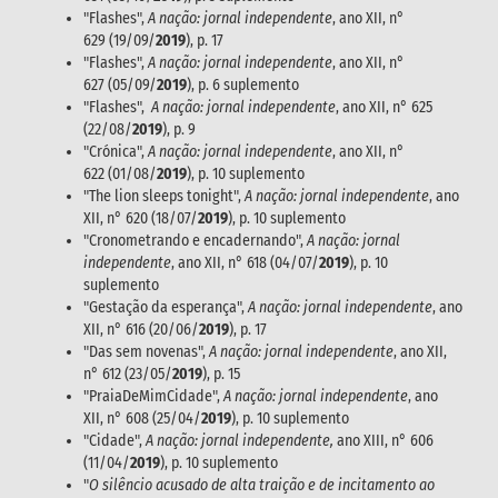
"Flashes",
A nação: jornal independente
, ano XII, n°
629 (19/09/
2019
), p. 17
"Flashes",
A nação: jornal independente
, ano XII, n°
627 (05/09/
2019
), p. 6 suplemento
"Flashes",
A nação: jornal independente
, ano XII, n° 625
(22/08/
2019
), p. 9
"Crónica",
A nação: jornal independente
, ano XII, n°
622 (01/08/
2019
), p. 10 suplemento
"The lion sleeps tonight",
A nação: jornal independente
, ano
XII, n° 620 (18/07/
2019
), p. 10 suplemento
"Cronometrando e encadernando",
A nação: jornal
independente
, ano XII, n° 618 (04/07/
2019
), p. 10
suplemento
"Gestação da esperança",
A nação: jornal independente
, ano
XII, n° 616 (20/06/
2019
), p. 17
"Das sem novenas",
A nação: jornal independente
, ano XII,
n° 612 (23/05/
2019
), p. 15
"PraiaDeMimCidade",
A nação: jornal independente
, ano
XII, n° 608 (25/04/
2019
), p. 10 suplemento
"Cidade",
A nação: jornal independente,
ano XIII, n° 606
(11/04/
2019
), p. 10 suplemento
"
O silêncio acusado de alta traição e de incitamento ao