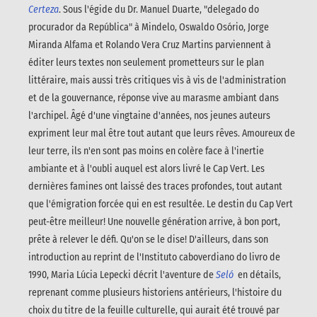
Certeza
. Sous l'égide du Dr. Manuel Duarte, "delegado do
procurador da República" à Mindelo, Oswaldo Osório, Jorge
Miranda Alfama et Rolando Vera Cruz Martins parviennent à
éditer leurs textes non seulement prometteurs sur le plan
littéraire, mais aussi très critiques vis à vis de l'administration
et de la gouvernance, réponse vive au marasme ambiant dans
l'archipel. Âgé d'une vingtaine d'années, nos jeunes auteurs
expriment leur mal être tout autant que leurs rêves. Amoureux de
leur terre, ils n'en sont pas moins en colère face à l'inertie
ambiante et à l'oubli auquel est alors livré le Cap Vert. Les
dernières famines ont laissé des traces profondes, tout autant
que l'émigration forcée qui en est resultée. Le destin du Cap Vert
peut-être meilleur! Une nouvelle génération arrive, à bon port,
prête à relever le défi. Qu'on se le dise! D'ailleurs, dans son
introduction au reprint de l'Instituto caboverdiano do livro de
1990, Maria Lúcia Lepecki décrit l'aventure de
Seló
en détails,
reprenant comme plusieurs historiens antérieurs, l'histoire du
choix du titre de la feuille culturelle, qui aurait été trouvé par