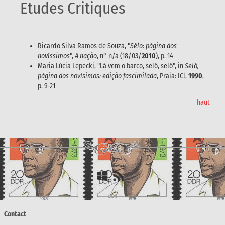
Etudes Critiques
Ricardo Silva Ramos de Souza, "
Sélo: página dos
novíssimos
",
A nação
, n° n/a (18/03/
2010
), p. 14
Maria Lúcia Lepecki, "Lá vem o barco, seló, seló", in
Seló,
página dos novísimos: edição fascimilada
, Praia: ICl,
1990
,
p. 9-21
haut
Contact