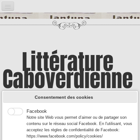
Accueil
Notre projet
▼
Bibliographie
▼
Littérature
Post it
▼
Caboverdienne
Google Analytics
Introduction
Google Analytics est un service utilisé sur notre site Web
qui permet de suivre, de signaler le trafic et de mesurer la
Illustrations
▼
manière dont les utilisateurs interagissent avec le contenu
A la découverte d'une culture encore
de notre site Web afin de l’améliorer et de fournir de
Consentement des cookies
meilleurs services.
Auteurs A
▼
Facebook
méconnue
Notre site Web vous permet d’aimer ou de partager son
Auteurs B - C
▼
contenu sur le réseau social Facebook. En l'utilisant, vous
acceptez les règles de confidentialité de Facebook:
Auteurs D-F
▼
https://www.facebook.com/policy/cookies/