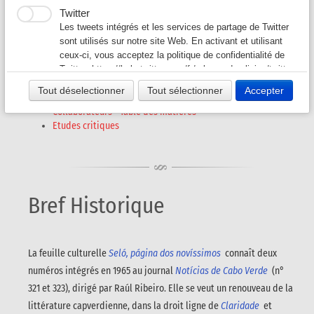
Seló
Twitter
Auteurs G-L
▼
Les tweets intégrés et les services de partage de Twitter
(1965)
sont utilisés sur notre site Web. En activant et utilisant
ceux-ci, vous acceptez la politique de confidentialité de
Auteurs M-O
▼
Twitter:
https://help.twitter.com/fr/rules-and-policies/twitter-
cookies
Tout déselectionner
Tout sélectionner
Accepter
Auteurs P - S
▼
Bref historique
Collaborateurs - Table des matières
Etudes critiques
Auteurs T - V
▼
Revues A-K
▼
Revues L-Z
Bref Historique
▼
La feuille culturelle
Seló, página dos novíssimos
connaît deux
numéros intégrés en 1965 au journal
Notícias de Cabo Verde
(n°
321 et 323), dirigé par Raúl Ribeiro. Elle se veut un renouveau de la
littérature capverdienne, dans la droit ligne de
Claridade
et