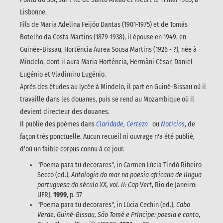
Lisbonne.
Fils de Maria Adelina Feijóo Dantas (1901-1975) et de Tomás
Botelho da Costa Martins (1879-1938), il épouse en 1949, en
Guinée-Bissau, Hortência Áurea Sousa Martins (1926 - ?), née à
Mindelo, dont il aura Maria Hortência, Hermãni César, Daniel
Eugénio et Vladimiro Eugénio.
Après des études au lycée à Mindelo, il part en Guiné-Bissau où il
travaille dans les douanes, puis se rend au Mozambique où il
devient directeur des douanes.
Il publie des poèmes dans
Claridade, Certeza
ou
Notícias
, de
façon très ponctuelle. Aucun recueil ni ouvrage n'a été publié,
d'où un faible corpus connu à ce jour.
"Poema para tu decorares", in Carmen Lúcia Tindó Ribeiro
Secco (ed.),
Antologia do mar na poesia africana de língua
portuguesa do século XX, vol. II: Cap Vert
, Rio de Janeiro:
UFRJ,
1999
, p. 57
"Poema para tu decorares", in Lúcia Cechin (ed.),
Cabo
Verde, Guiné-Bissau, São Tomé e Príncipe: poesia e conto
,