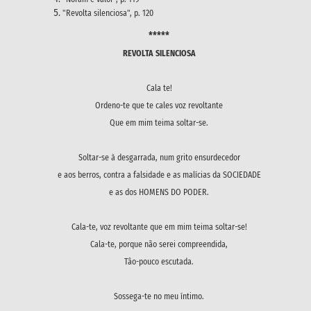
"Revolta silenciosa", p. 120
*****
REVOLTA SILENCIOSA
Cala te!
Ordeno-te que te cales voz revoltante
Que em mim teima soltar-se.
Soltar-se à desgarrada, num grito ensurdecedor
e aos berros, contra a falsidade e as malícias da SOCIEDADE
e as dos HOMENS DO PODER.
Cala-te, voz revoltante que em mim teima soltar-se!
Cala-te, porque não serei compreendida,
Tâo-pouco escutada.
Sossega-te no meu íntimo.