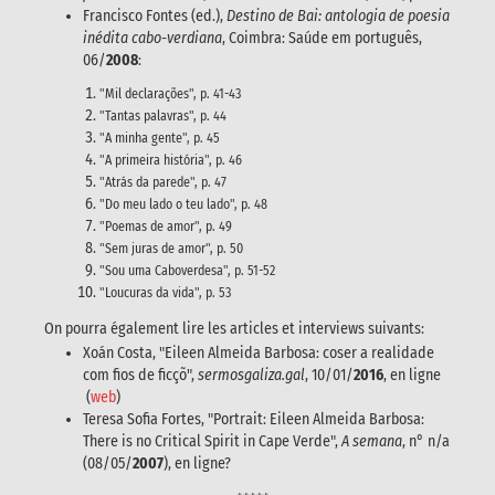
Francisco Fontes (ed.),
Destino de Bai: antologia de poesia
inédita cabo-verdiana
, Coimbra: Saúde em português,
06/
2008
:
"Mil declarações", p. 41-43
"Tantas palavras", p. 44
"A minha gente", p. 45
"A primeira história", p. 46
"Atrás da parede", p. 47
"Do meu lado o teu lado", p. 48
"Poemas de amor", p. 49
"Sem juras de amor", p. 50
"Sou uma Caboverdesa", p. 51-52
"Loucuras da vida", p. 53
On pourra également lire les articles et interviews suivants:
Xoán Costa, "Eileen Almeida Barbosa: coser a realidade
com fios de ficçõ",
sermosgaliza.gal
, 10/01/
2016
, en ligne
(
web
)
Teresa Sofia Fortes, "Portrait: Eileen Almeida Barbosa:
There is no Critical Spirit in Cape Verde",
A semana
, n° n/a
(08/05/
2007
), en ligne?