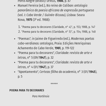
Porto Alegre (Brasil): UFRGS,
1986
, p. 87
Manuel Fereira (ed.),
No reino de Caliban: antologia
panorãmica da poesia africana de expressão portuguesa
(vol. I: Cabo Verde / Guinée-Bissau)
, Lisboa: Seara
a
Nova,
1975
(3
ed. 1988):
"Poema para tu decorares (Claridade, n° 4)", p. 153; 1988, p. 147
"Poema para tu decorares (Claridade, n° 5)", p. 154; 1988, p. 148
"Poemas", in Jaime de Figueiredo (ed.),
Modernos poetas
cabo-verdianos: antologia
, Praia: Edições Henriquinas
Achamento de Cabo Verde,
1961
, p. 119-122
"Poema para tu decorares",
Claridade: revista de arte e
letras
, n° 5 (09/
1947
), p. 32
"Poema para tu decorares",
Claridade: revista de arte e
letras
, n° 4 (01/
1947
), p. 37
"Apontamento",
Certeza: fôlha da academia
, n° 3 (01/
1945
),
p. 5
*****
POEMA PARA TU DECORARES
Para Hortênsia