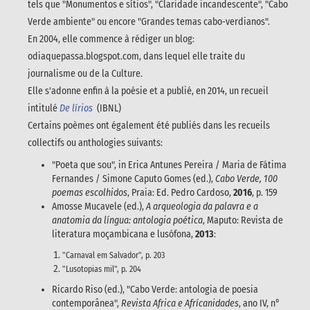
tels que "Monumentos e sítios", "Claridade incandescente", "Cabo
Verde ambiente" ou encore "Grandes temas cabo-verdianos".
En 2004, elle commence à rédiger un blog:
odiaquepassa.blogspot.com, dans lequel elle traite du
journalisme ou de la Culture.
Elle s'adonne enfin à la poésie et a publié, en 2014, un recueil
intitulé
De lírios
(IBNL)
Certains poèmes ont également été publiés dans les recueils
collectifs ou anthologies suivants:
"Poeta que sou", in Erica Antunes Pereira / Maria de Fátima
Fernandes / Simone Caputo Gomes (ed.),
Cabo Verde, 100
poemas escolhidos
, Praia: Ed. Pedro Cardoso,
2016
, p. 159
Amosse Mucavele (ed.),
A arqueologia da palavra e a
anatomia da língua: antologia poética
, Maputo: Revista de
literatura moçambicana e lusófona,
2013
:
"Carnaval em Salvador", p. 203
"Lusotopias mil", p. 204
Ricardo Riso (ed.), "Cabo Verde: antologia de poesia
contemporânea",
Revista Africa e Afrícanidades
, ano IV, n°