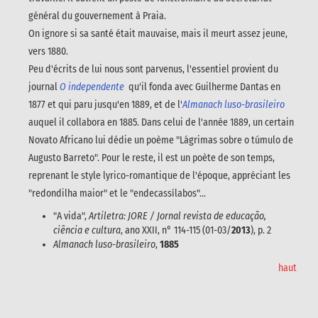
général du gouvernement à Praia.
On ignore si sa santé était mauvaise, mais il meurt assez jeune,
vers 1880.
Peu d'écrits de lui nous sont parvenus, l'essentiel provient du
journal
O independente
qu'il fonda avec Guilherme Dantas en
1877 et qui paru jusqu'en 1889, et de l'
Almanach luso-brasileiro
auquel il collabora en 1885. Dans celui de l'année 1889, un certain
Novato Africano lui dédie un poème "Lágrimas sobre o túmulo de
Augusto Barreto". Pour le reste, il est un poète de son temps,
reprenant le style lyrico-romantique de l'époque, appréciant les
"redondilha maior" et le "endecassílabos"...
"A vida",
Artiletra: JORE / Jornal revista de educação,
ciência e cultura
, ano XXII, n° 114-115 (01-03/
2013
), p. 2
Almanach luso-brasileiro
,
1885
haut