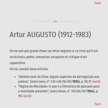
haut
Artur AUGUSTO (1912-1983)
On ne sait pas grand chose sur Artur Augusto si ce n'est qu'il est
un écrivain, poète, romancier, essayiste et critique d'art
capverdien.
On lui connaît deux articles:
"António José da Silva: alguns aspectos da perseguição aos
judeus",
Seara nova
, n° 435-436 (16/05/
1935
), p. 50-51 (
web
)
"Pagina da Mocidade: O que é a literatura do passado para
a mocidade presente",
Seara Nova
, n° 370 (04/01/
1934
), p.
153 (
web
)
haut