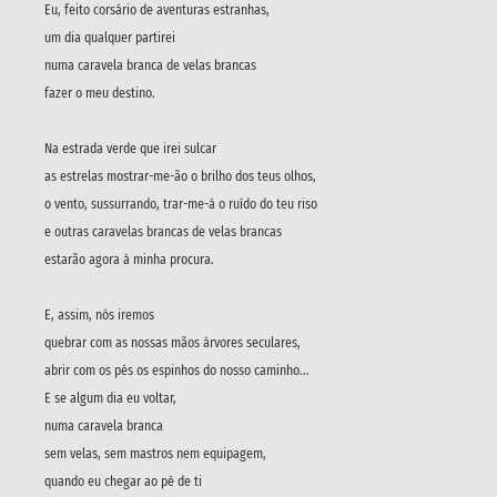
Eu, feito corsário de aventuras estranhas,
um dia qualquer partirei
numa caravela branca de velas brancas
fazer o meu destino.
Na estrada verde que irei sulcar
as estrelas mostrar-me-ão o brilho dos teus olhos,
o vento, sussurrando, trar-me-á o ruído do teu riso
e outras caravelas brancas de velas brancas
estarão agora à minha procura.
E, assim, nós iremos
quebrar com as nossas mãos árvores seculares,
abrir com os pés os espinhos do nosso caminho...
E se algum dia eu voltar,
numa caravela branca
sem velas, sem mastros nem equipagem,
quando eu chegar ao pé de ti