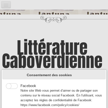
Accueil
Notre projet
▼
Bibliographie
▼
Littérature
Post it
▼
Caboverdienne
Google Analytics
Introduction
Google Analytics est un service utilisé sur notre site Web
qui permet de suivre, de signaler le trafic et de mesurer la
Illustrations
▼
manière dont les utilisateurs interagissent avec le contenu
A la découverte d'une culture encore
de notre site Web afin de l’améliorer et de fournir de
Consentement des cookies
meilleurs services.
Auteurs A
▼
Facebook
méconnue
Notre site Web vous permet d’aimer ou de partager son
Auteurs B - C
▼
contenu sur le réseau social Facebook. En l'utilisant, vous
acceptez les règles de confidentialité de Facebook:
Auteurs D-F
▼
https://www.facebook.com/policy/cookies/