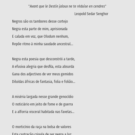
"
Avant que le Destin jaloux ne te réduise en cendres
"
Leopold Sedar Senghor
Negros são os tambores desse cortejo
Negra esta parte de mim, aprisionada
E calada em voz, que Olodum nenhum,
Repõe ritmo à minha saudade ancestral...
Negra esta poesia que desconstrói a tarde,
A efusiva alegria que desfila, esta absurda
Gana dos adjectivos de ver meus gemidos
Diluídas áfricas de fantasia, folia e folião...
A miséria largada nesse grande genocídio
O noticiário em jeito de fome e de guerra
E a alforria visceral habitada nas favelas...
O morticínio da raça na bolsa de valores
Esta castração crioula de ser negra a luz