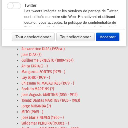
Autres auteurs
Twitter
Auteurs G-L
▼
Les tweets intégrés et les services de partage de Twitter
sont utilisés sur notre site Web. En activant et utilisant
ceux-ci, vous acceptez la politique de confidentialité de
Auteurs M-O
▼
Inconnus
Twitter:
https://help.twitter.com/fr/rules-and-policies/twitter-
Artur AUGUSTO (1912-1983)
cookies
Tout déselectionner
Tout sélectionner
Accepter
Eileen Almeida BARBOSA (1982 - )
Auteurs P - S
▼
Augusto BARRETO (1850ca - 1880ca)
Alexandrino DIAS (1955ca-)
Auteurs T - V
▼
José DIAS (?)
Guilherme ERNESTO (1889-1967)
Anita FARIA (? - )
Revues A-K
▼
Margarida FONTES (1975 - )
Lay LOBO (1979 - )
Revues L-Z
▼
Chissana M. MAGALHÃES (1979 - )
Borlido MARTINS (?)
José Augusto MARTINS (1855 - 1915)
Tomaz Dantas MARTINS (1926 - 1983)
Jorge MIRANDA (?)
MITO (1965 - )
José Maria NEVES (1960 - )
Valdemar PEREIRA (1930ca - )