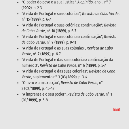
"O poder do povo e a sua justiça",
A opinião
, ano I, n° 7
(
1902
), p. 2-3
"A vida de Portugal e suas colónias",
Revista de Cabo Verde
,
n° 15 (
1899
), p. 6-7
"A vida de Portugal e suas colónias: continuação",
Revista
de Cabo Verde
, n° 10 (
1899
), p. 6-7
"A vida de Portugal e suas colónias: continuação",
Revista
de Cabo Verde
, n° 9 (
1899
), p. 9-11
"A vida de Portugal e as suas colónias",
Revista de Cabo
Verde
, n° 7 (
1899
), p. 6-7
"A vida de Portugal e das suas colónias: continuação da
número 3",
Revista de Cabo Verde
, n° 6 (
1899
), p. 5-7
"A vida de Portugal e das suas colonias",
Revista de Cabo
Verde
, suplemento n° 3 (03/
1899
), p. 3-4
"O livro e a instrucção",
Revista de Cabo Verde
, n°
2 (02/
1899
), p. 45-47
"A imprensa e o seu poder",
Revista de Cabo Verde
, n° 1
(01/
1899
), p. 5-8
haut