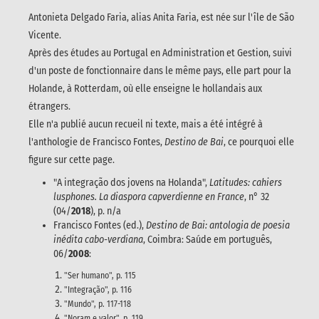
Antonieta Delgado Faria, alias Anita Faria, est née sur l'île de São
Vicente.
Après des études au Portugal en Administration et Gestion, suivi
d'un poste de fonctionnaire dans le même pays, elle part pour la
Holande, à Rotterdam, où elle enseigne le hollandais aux
étrangers.
Elle n'a publié aucun recueil ni texte, mais a été intégré à
l'anthologie de Francisco Fontes,
Destino de Bai
, ce pourquoi elle
figure sur cette page.
"A integração dos jovens na Holanda",
Latitudes: cahiers
lusphones. La diaspora capverdienne en France
, n° 32
(04/
2018
), p. n/a
Francisco Fontes (ed.),
Destino de Bai: antologia de poesia
inédita cabo-verdiana
, Coimbra: Saúde em português,
06/
2008
:
"Ser humano", p. 115
"Integração", p. 116
"Mundo", p. 117-118
"Noram e valor", p. 119