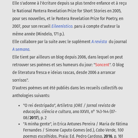
Elle s'adonne à l'écriture depuis sa plus tendre enfance et à reçu
le National Pantera Revelation Prize for Short Stories en 2005,
pour ses nouvelles, et le Pantera Revelation Prize for Poetry, en
2007, pour son recueil
Eileenístico
. paru à compte d'auteur la
même année (Mindelo, 171 p.).
Elle collabore par la suite avec le suplément
A revista
du journal
A semana
.
Elle tient par ailleurs un blog depuis 2006, dans lequel on peut
retrouver ses poèmes et ses humeurs du jour: "
Soncent
". O blog
de literatura fresca e ideias rascas, desde 2006 a arrancar
sorrisos".
D'autres poèmes ont été publiés dans les recueils collectifs ou
anthologies suivants:
"O rei destripado",
Artiletra: JORE / Jornal revista de
educação, ciência e cultura
, ano XXVII, n° 143-144 (07-
08/
2017
), p. 2
"A minha gente", in Erica Antunes Pereira / Maria de Fátima
Fernandes / Simone Caputo Gomes (ed.),
Cabo Verde, 100
poemas escolhidos
, Praia: Ed. Pedro Cardoso,
2016
, p. 161