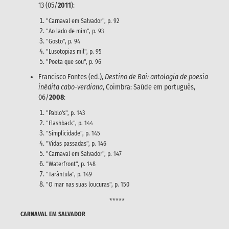
13 (05/
2011
):
"Carnaval em Salvador", p. 92
"Ao lado de mim", p. 93
"Gosto", p. 94
"Lusotopias mil", p. 95
"Poeta que sou", p. 96
Francisco Fontes (ed.),
Destino de Bai: antologia de poesia
inédita cabo-verdiana
, Coimbra: Saúde em português,
06/
2008
:
"Pablo's", p. 143
"Flashback", p. 144
"Simplicidade", p. 145
"Vidas passadas", p. 146
"Carnaval em Salvador", p. 147
"Waterfront", p. 148
"Tarântula", p. 149
"O mar nas suas loucuras", p. 150
*****
CARNAVAL EM SALVADOR