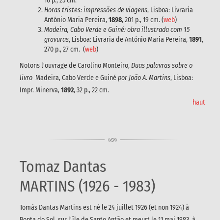
10 p., 25 cm.
Horas tristes: impressões de viagens
, Lisboa: Livraria
António Maria Pereira,
1898
, 201 p., 19 cm. (
web
)
Madeira, Cabo Verde e Guiné: obra illustrada com 15
gravuras
, Lisboa: Livraria de António Maria Pereira,
1891
,
270 p., 27 cm. (
web
)
Notons l'ouvrage de Carolino Monteiro,
Duas palavras sobre o
livro
Madeira, Cabo Verde e Guiné
por João A. Martins
, Lisboa:
Impr. Minerva,
1892
, 32 p., 22 cm.
haut
Tomaz Dantas
MARTINS (1926 - 1983)
Tomás Dantas Martins est né le 24 juillet 1926 (et non 1924) à
Ponta do Sol, sur l'île de Santo Antão et meurt le 11 mai 1983, à