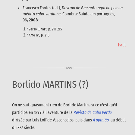
Francisco Fontes (ed.),
Destino de Bai: antologia de poesia
inédita cabo-verdiana
, Coimbra: Saúde em português,
06/
2008
:
"Verso lunar", p. 211-215
"Ame-a", p. 216
haut
Borlido MARTINS (?)
On ne sait quasiment rien de Borlido Martins si ce n'est qu'il
participa en 1899 à l'aventure de la
Revista de Cabo Verde
dirigée par Luís Loff de Vasconcelos, puis dans
A opinião
au début
e
du XX
siècle.