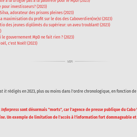
te à la drogue pas à la pauvreté pour le MpD! (2023)
e pour investisseurs? (2023)
Silva, adorateur des prisons pleines (2023)
la maximisation du profit sur le dos des Caboverdien(ne)s! (2023)
ratio des jeunes diplômés du supérieur: un aveu troublant! (2023)
)
 le gouvernement MpD ne fait rien ? (2023)
oël, c'est Noël! (2023)
st it
rédigés en 2023, plus ou moins dans l'ordre chronologique, en fonction de
c
Inforpress
sont désormais "morts", car l'agence de presse publique du Cabo
ine
. Un exemple de limitation de l'accès à l'information fort dommageable et