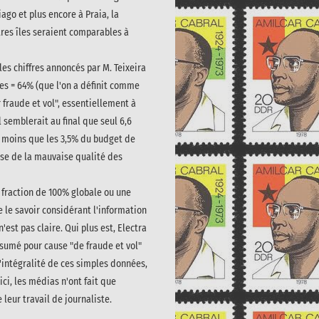
iago et plus encore à Praia, la
utres îles seraient comparables à
 les chiffres annoncés par M. Teixeira
îles = 64% (que l'on a définit comme
 fraude et vol", essentiellement à
 semblerait au final que seul 6,6
n moins que les 3,5% du budget de
use de la mauvaise qualité des
e fraction de 100% globale ou une
e le savoir considérant l'information
'est pas claire. Qui plus est, Electra
ésumé pour cause "de fraude et vol"
 l'intégralité de ces simples données,
ici, les médias n'ont fait que
leur travail de journaliste.