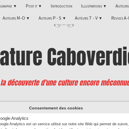
ographie
Post it
Introduction
Illustrations
Auteur
▼
▼
▼
Auteurs M-O
Auteurs P - S
Auteurs T - V
Revues A
▼
▼
▼
rature
Caboverdi
 la découverte d'une culture encore méconnu
Cabo Verde 2023
Consentement des cookies
oogle Analytics
oogle Analytics est un service utilisé sur notre site Web qui permet de suivre,