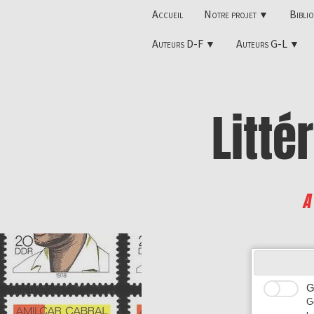
Accueil
Notre projet
Bibli
▼
Auteurs D-F
Auteurs G-L
▼
▼
Litté
A
G
G