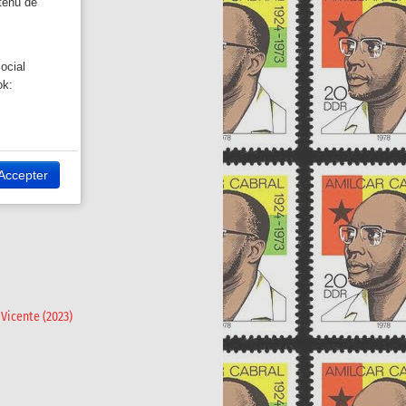
ntenu de
ocial
ok:
 site Web.
Twitter:
Accepter
Vicente (2023)