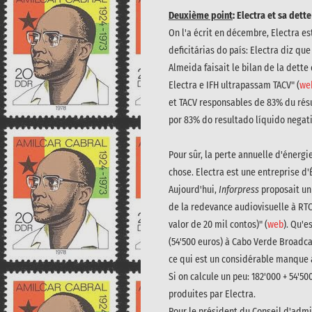
Deuxième point
: Electra et sa det
On l'a écrit en décembre, Electra es
deficitárias do país: Electra diz q
Almeida faisait le bilan de la dette
Electra e IFH ultrapassam TACV" (
we
et TACV responsables de 83% du résu
por 83% do resultado líquido negat
Pour sûr, la perte annuelle d'énergi
chose. Electra est une entreprise d'
Aujourd'hui,
Inforpress
proposait un
de la redevance audiovisuelle à RT
valor de 20 mil contos)" (
web
). Qu'e
(54'500 euros) à Cabo Verde Broadca
ce qui est un considérable manque à
Si on calcule un peu: 182'000 + 54'5
produites par Electra.
Pour le président du Conseil d'admini