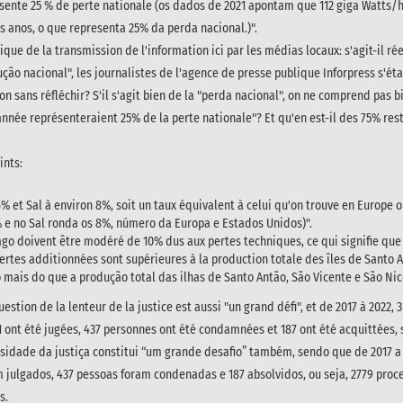
sente 25 % de perte nationale (os dados de 2021 apontam que 112 giga Watts
 anos, o que representa 25% da perda nacional.)".
que de la transmission de l'information ici par les médias locaux: s'agit-il r
ção nacional", les journalistes de l'agence de presse publique Inforpress s'éta
n sans réfléchir? S'il s'agit bien de la "perda nacional", on ne comprend pas bi
ée représenteraient 25% de la perte nationale"? Et qu'en est-il des 75% resta
ints:
6% et Sal à environ 8%, soit un taux équivalent à celui qu'on trouve en Europe 
e no Sal ronda os 8%, número da Europa e Estados Unidos)".
ago doivent être modéré de 10% dus aux pertes techniques, ce qui signifie que 
 pertes additionnées sont supérieures à la production totale des îles de Santo 
mais do que a produção total das ilhas de Santo Antão, São Vicente e São Nico
question de la lenteur de la justice est aussi "un grand défi", et de 2017 à 2022, 
 ont été jugées, 437 personnes ont été condamnées et 187 ont été acquittées, s
sidade da justiça constitui “um grande desafio” também, sendo que de 2017 a
m julgados, 437 pessoas foram condenadas e 187 absolvidos, ou seja, 2779 pro
s.