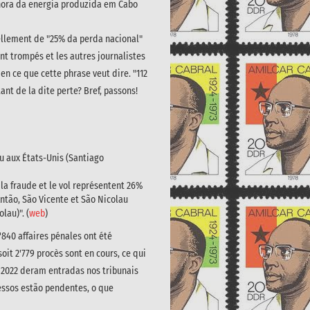
/hora da energia produzida em Cabo
éellement de "25% da perda nacional"
nt trompés et les autres journalistes
en ce que cette phrase veut dire. "112
nt de la dite perte? Bref, passons!
ou aux États-Unis (Santiago
la fraude et le vol représentent 26%
Antão, São Vicente et São Nicolau
lau)". (
web
)
3'840 affaires pénales ont été
oit 2'779 procès sont en cours, ce qui
 2022 deram entradas nos tribunais
cessos estão pendentes, o que