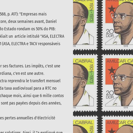
588, p. A17): "Empresas mais
core, deux semaines avant, Daniel
s do Estado rondam os 50% do PIB:
bliait un article intitulé "ASA, ELECTRA
21 (ASA, ELECTRA e TACV responsáveis
 ses factures. Les impôts, c'est une
rdiana, c'en est une autre.
lectra reprendra le transfert mensuel
da taxa audiovisual para a RTC no
C chaque mois, ainsi que 6 mille
contos
ne sont pas payées depuis des années,
es pertes annuelles d'électricité
 solutions. Ainsi, il "
a expliqué que