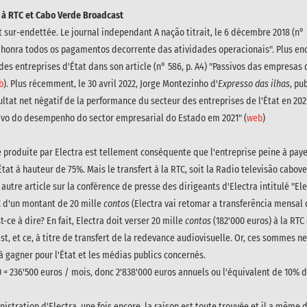
te à RTC et Cabo Verde Broadcast
t sur-endettée. Le journal independant A nação titrait, le 6 décembre 2018 (n° 
ue honra todos os pagamentos decorrente das atividades operacionais". Plus en
 des entreprises d'État dans son article (n° 586, p. A4) "Passivos das empresa
b
). Plus récemment, le 30 avril 2022, Jorge Montezinho d'
Expresso das ilhas
, pu
ltat net négatif de la performance du secteur des entreprises de l'État en 20
ivo do desempenho do sector empresarial do Estado em 2021" (
web
)
e produite par Electra est tellement conséquente que l'entreprise peine à payer
État à hauteur de 75%. Mais le transfert à la RTC, soit la Radio televisão cabove
 autre article sur la conférence de presse des dirigeants d'Electra intitulé "E
C d'un montant de 20 mille
contos
(Electra vai retomar a transferência mensal 
st-ce à dire? En fait, Electra doit verser 20 mille
contos
(182'000 euros) à la RT
st, et ce, à titre de transfert de la redevance audiovisuelle. Or, ces sommes 
 gagner pour l'État et les médias publics concernés.
00 = 236'500 euros / mois, donc 2'838'000 euros annuels ou l'équivalent de 10% d
stration d'Electra, une fois encore, la raison est toute trouvée et il a même des