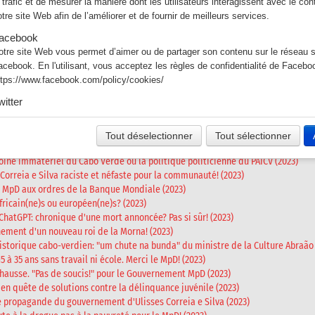
e trafic et de mesurer la manière dont les utilisateurs interagissent avec le co
otre site Web afin de l’améliorer et de fournir de meilleurs services.
lle tuer la liberté de la presse caboverdienne? (2023)
cionais, les comiques sont de sortie (2023)
acebook
 en visite sur Santo Antão (2023)
otre site Web vous permet d’aimer ou de partager son contenu sur le réseau s
eurs et les politiciens affament le peuple! (2023) - (I)
acebook. En l'utilisant, vous acceptez les règles de confidentialité de Facebo
eurs et les politiciens affament le peuple! (2023) - (II)
ttps://www.facebook.com/policy/cookies/
'Afrique: un échec et mat annoncé (2023)
witter
onheur? (2023)
es tweets intégrés et les services de partage de Twitter sont utilisés sur notre
l venu de changer de leader? (2023)
n activant et utilisant ceux-ci, vous acceptez la politique de confidentialité de 
sse publique et indépendante, vraiment? (2023)
Tout déselectionner
Tout sélectionner
tps://help.twitter.com/fr/rules-and-policies/twitter-cookies
ine culturel immatériel du Cabo Verde? (2023)
oine immatériel du Cabo Verde ou la politique politicienne du PAICV (2023)
orreia e Silva raciste et néfaste pour la communauté! (2023)
 MpD aux ordres de la Banque Mondiale (2023)
fricain(ne)s ou européen(ne)s? (2023)
ChatGPT: chronique d'une mort annoncée? Pas si sûr! (2023)
ement d'un nouveau roi de la Morna! (2023)
storique cabo-verdien: "um chute na bunda" du ministre de la Culture Abraão 
 à 35 ans sans travail ni école. Merci le MpD! (2023)
hausse. "Pas de soucis!" pour le Gouvernement MpD (2023)
n quête de solutions contre la délinquance juvénile (2023)
e propagande du gouvernement d'Ulisses Correia e Silva (2023)