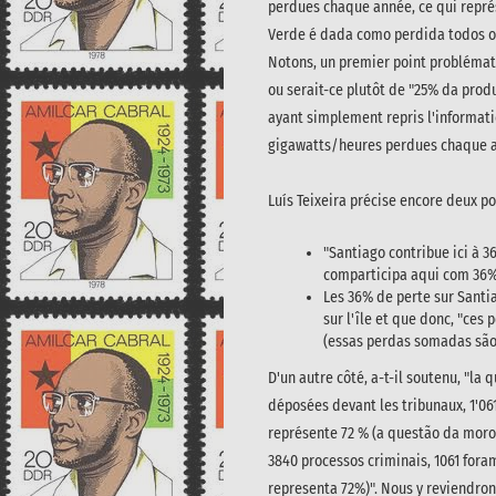
perdues chaque année, ce qui repré
Verde é dada como perdida todos os
Notons, un premier point problémati
ou serait-ce plutôt de "25% da produ
ayant simplement repris l'informatio
gigawatts/heures perdues chaque ann
Luís Teixeira précise encore deux po
"Santiago contribue ici à 3
comparticipa aqui com 36% 
Les 36% de perte sur Santi
sur l'île et que donc, "ces
(essas perdas somadas são 
D'un autre côté, a-t-il soutenu, "la 
déposées devant les tribunaux, 1'061
représente 72 % (a questão da moro
3840 processos criminais, 1061 fora
representa 72%)". Nous y reviendron