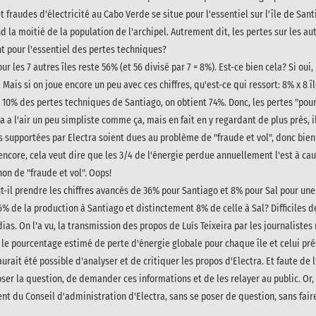
 fraudes d'électricité au Cabo Verde se situe pour l'essentiel sur l'île de Sant
d la moitié de la population de l'archipel. Autrement dit, les pertes sur les a
nt pour l'essentiel des pertes techniques?
ur les 7 autres îles reste 56% (et 56 divisé par 7 = 8%). Est-ce bien cela? Si oui,
.
Mais si on joue encore un peu avec ces chiffres, qu'est-ce qui ressort: 8% x 8 
 10% des pertes techniques de Santiago, on obtient 74%. Donc, les pertes "pour
 a l'air un peu simpliste comme ça, mais en fait en y regardant de plus près, il
s supportées par Electra soient dues au problème de "fraude et vol", donc bie
encore, cela veut dire que les 3/4 de l'énergie perdue annuellement l'est à ca
non de "fraude et vol". Oops!
ut-il prendre les chiffres avancés de 36% pour Santiago et 8% pour Sal pour un
% de la production à Santiago et distinctement 8% de celle à Sal? Difficiles d
as. On l'a vu, la transmission des propos de Luís Teixeira par les journalistes n
le pourcentage estimé de perte d'énergie globale pour chaque île et celui pr
aurait été possible d'analyser et de critiquer les propos d'Electra. Et faute de
oser la question, de demander ces informations et de les relayer au public. Or, 
t du Conseil d'administration d'Electra, sans se poser de question, sans faire 