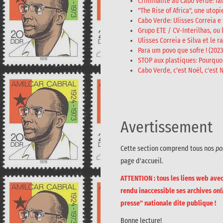
Criminalité au Cabo Verde: fau
"The Rise of Africa", une utopi
Cabo Verde: Ulisses Correia e 
Grupo ETE / CV-Interilhas, ou 
Ulisses Correia e Silva et le 
Para um povo que sofre ! (2023
STOP aux plastiques: Pourquoi
Cabo Verde, c'est Noël, c'est N
Avertissement
Cette section comprend tous nos
po
page d'accueil.
ATTENTION : tous les liens web ave
rendu inaccessible ses archives
onl
presse" nationale dite publique !
Bonne lecture!