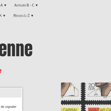
s A
Auteurs B - C
▼
▼
-K
Revues L-Z
▼
▼
enne
e
 de signaler