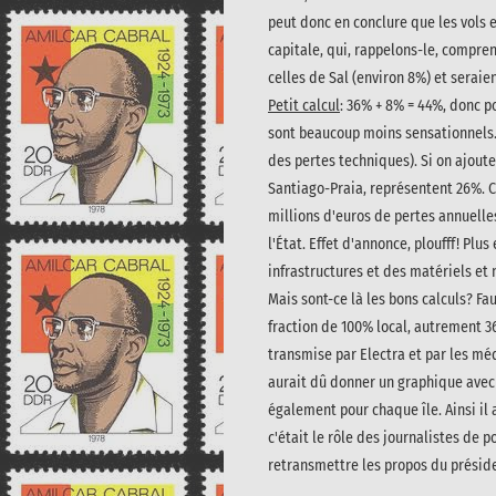
peut donc en conclure que les vols et
capitale, qui, rappelons-le, compren
celles de Sal (environ 8%) et seraie
Petit calcul
: 36% + 8% = 44%, donc po
sont beaucoup moins sensationnels
des pertes techniques). Si on ajoute
Santiago-Praia, représentent 26%. Ca
millions d'euros de pertes annuelle
l'État. Effet d'annonce, ploufff!
Plus 
infrastructures et des matériels et 
Mais sont-ce là les bons calculs? Fa
fraction de 100% local, autrement 36
transmise par Electra et par les médi
aurait dû donner un graphique avec 
également pour chaque île. Ainsi il 
c'était le rôle des journalistes de p
retransmettre les propos du présiden