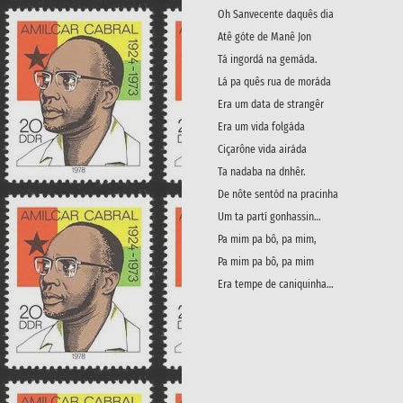
Oh Sanvecente daquês dia
Atê góte de Manê Jon
Tá ingordá na gemáda.
Lá pa quês rua de moráda
Era um data de strangêr
Era um vida folgáda
Ciçarône vida airáda
Ta nadaba na dnhêr.
De nôte sentód na pracinha
Um ta partí gonhassin…
Pa mim pa bô, pa mim,
Pa mim pa bô, pa mim
Era tempe de caniquinha…