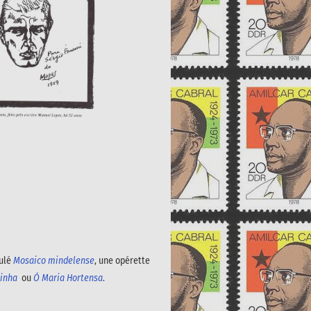
tulé
Mosaico mindelense
, une opérette
uinha
ou
Ó Maria Hortensa
.