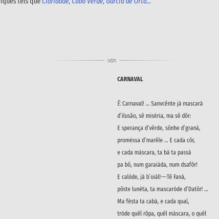
odiques tels que
Claridade, Cabo Verde, Garcia de Orta...
CARNAVAL
Ḗ Carnaval! … Sanvcênte já mascará
d’ilusão, sê miséria, ma sê dôr:
E sperança d’vêrde, sônhe d’graná,
proméssa d’marêle … E cada côr,
e cada máscara, ta bá ta passá
pa bô, num garaiáda, num dsafôr!
E calóde, já b’oiál! ̶ ̶ ̶ Tê Faná,
pôste lunéta, ta mascaróde d’Datôr! …
Ma fésta ta cabá, e cada qual,
tróde quêl rôpa, quêl máscara, o quêl