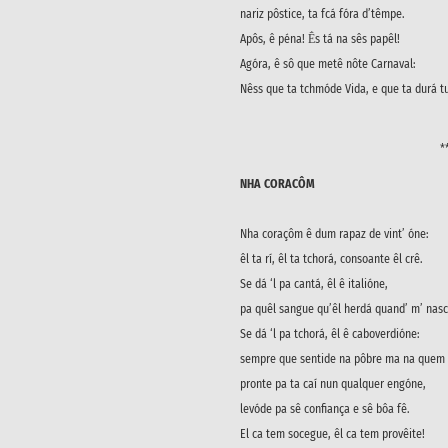
nariz pôstice, ta fcá fóra d’têmpe.
Apôs, ê péna! Ḗs tá na sês papêl!
Agóra, ê sô que metê nôte Carnaval:
Nêss que ta tchmóde Vida, e que ta durá 
*
NHA CORACÔM
Nha coraçôm ê dum rapaz de vint’ óne:
êl ta rí, êl ta tchorá, consoante êl crê.
Se dá ‘l pa cantá, êl ê italióne,
pa quêl sangue qu’êl herdá quand’ m’ nasc
Se dá ‘l pa tchorá, êl ê caboverdióne:
sempre que sentide na pôbre ma na quem
pronte pa ta caí nun qualquer engóne,
levóde pa sê confiança e sê bôa fê.
El ca tem socegue, êl ca tem provêite!