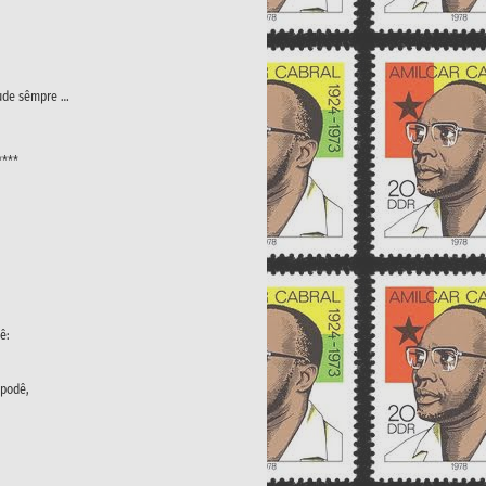
tude sêmpre …
****
ê:
 podê,