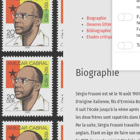
l
n
F
Biographie
N
Oeuvres littéraires
F
Bibliographie
h
Etudes critiques
T
L
E
ht
Biographie
Sérgio Frusoni est né le 10 août 190
D'origine italienne, fils d'Erminia B
Il suit l'école jusqu'à la 4ème aprè
les deux frères sont rapatriés dans l
Par la suite, Sérgio Frusoni travai
anglais. Étant en âge de faire son se