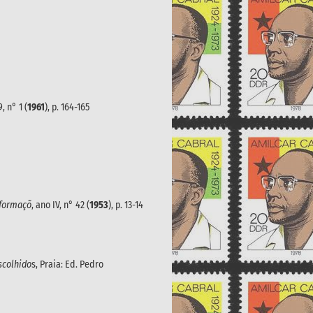
9, n° 1 (
1961
), p. 164-165
nformaçõ
, ano IV, n° 42 (
1953
), p. 13-14
scolhido
s, Praia: Ed. Pedro