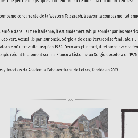
lors que peu de temps après naît leur première fille Lilia qui mourra en 1932. I
 companie concurrente de la Western Telegraph, à savoir la compagnie italienne I
nrôlé dans l'armée italienne, il est finalement fait prisonnier par les Améric
u Cap Vert. Accueillis par leur oncle, Sérgio aide dans l'entreprise familiale. P
talcable où il travaille jusqu'en 1964. Deux ans plus tard, il retourne avec sa f
couple rejoint finalement son fils Franco à Lisbonne où Sérgio décédera en 1975
nos / Imortais da Academia Cabo-verdiana de Letras, fondée en 2013.