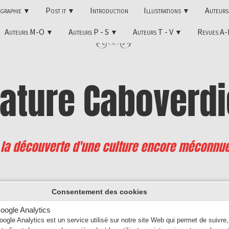
ographie
Post it
Introduction
Illustrations
Auteur
▼
▼
▼
Auteurs M-O
Auteurs P - S
Auteurs T - V
Revues A
▼
▼
▼
rature
Caboverdi
 la découverte d'une culture encore méconnu
Sérgio FRUSONI
Consentement des cookies
oogle Analytics
(1901 - 1975)
oogle Analytics est un service utilisé sur notre site Web qui permet de suivre,