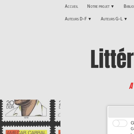
Accueil
Notre projet
Bibli
▼
Auteurs D-F
Auteurs G-L
▼
▼
Litté
A
G
G