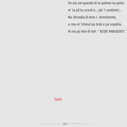
De vez em quande êl ta pulóme na peite:
m’ ta pô ta screvê e… alá ‘l contênte!...
Ma ôtrundia êl bem c’ atrevimente,
e cma m’ tchmal pa órda e pa ruspêite,
êl vrá pa mim êl dzê: “ BEDJE RABUJENTE “!
haut