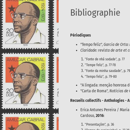
Bibliographie
Périodiques
"Tempo feliz",
Garcia de Orta:
Claridade: revista de arte et c
"Fonte de nhâ sodade", p. 77
"Tempe feliz", p. 77-78
"Fonte da minha saudade", p. 7
"Tempo feliz", p. 79-80
"A lingada: menção honrosa d
"Carta de Roma",
Notícias de
Recueils collectifs - Anthologies - 
Erica Antunes Pereira / Mari
Cardoso,
2016
:
"Presentaçôm", p. 36