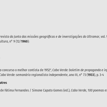
 revista da Junta das missões geográficas e de inverstigações do Ultramar
, vol. 
ultura
, n° 9 (12/
1960
):
9
o concurso o melhor contista de 1952",
Cabo Verde: boletim de propaganda e i
 Cabo Verde: semanário regionalista independente
, ano III, n° 73 (
1933
), p. 3-4
Autres
a de Fátima Fernandes / Simone Caputo Gomes (ed.),
Cabo Verde, 100 poemas e