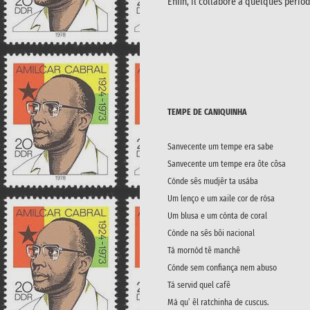
Enfin, il collabore à quelques péri
TEMPE DE CANIQUINHA
Sanvecente um tempe era sabe
Sanvecente um tempe era ôte côsa
Cónde sês mudjêr ta usába
Um lenço e um xaile cor de rósa
Um blusa e um cónta de coral
Cónde na sês bôi nacional
Tá mornód tê manchê
Cónde sem confiança nem abuso
Tá servid quel cafê
Má qu’ êl ratchinha de cuscus.