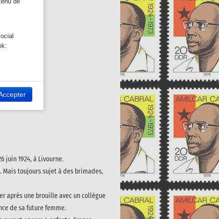
ntenu de
ocial
ok:
 site Web.
Twitter:
Accepter
6 juin 1924, à Livourne.
e. Mais toujours sujet à des brimades,
er après une brouille avec un collègue
sance de sa future femme.