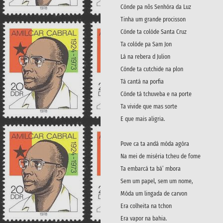
Cónde pa nôs Senhóra da Luz
Tinha um grande procisson
Cónde ta colóde Santa Cruz
Ta colóde pa Sam Jon
Lá na rebera d Julion
Cónde ta cutchide na plon
Tá cantá na porfia
Cónde tá tchuveba e na porte
Ta vivide que mas sorte
E que mais aligria.
Pove ca ta andá móda agóra
Na mei de miséria tcheu de fome
Ta embarcá ta bá’ mbora
Sem um papel, sem um nome,
Móda um lingada de carvon
Era colheita na tchon
Era vapor na bahia.