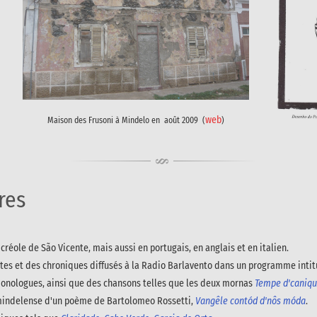
web
Maison des Frusoni à Mindelo en août 2009 (
)
res
 créole de São Vicente, mais aussi en portugais, en anglais et en italien.
ntes et des chroniques diffusés à la Radio Barlavento dans un programme inti
monologues, ainsi que des chansons telles que les deux mornas
Tempe d'caniq
e mindelense d'un poème de Bartolomeo Rossetti,
Vangêle contód d'nôs móda
.