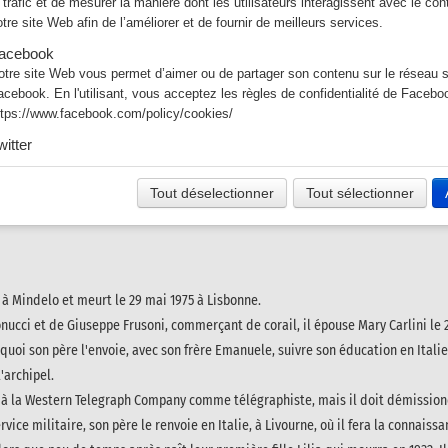
e trafic et de mesurer la manière dont les utilisateurs interagissent avec le co
otre site Web afin de l’améliorer et de fournir de meilleurs services.
acebook
otre site Web vous permet d’aimer ou de partager son contenu sur le réseau s
acebook. En l'utilisant, vous acceptez les règles de confidentialité de Facebo
ttps://www.facebook.com/policy/cookies/
witter
es tweets intégrés et les services de partage de Twitter sont utilisés sur notre
n activant et utilisant ceux-ci, vous acceptez la politique de confidentialité de 
Tout déselectionner
Tout sélectionner
tps://help.twitter.com/fr/rules-and-policies/twitter-cookies
1 à Mindelo et meurt le 29 mai 1975 à Lisbonne.
onucci et de Giuseppe Frusoni, commerçant de corail, il épouse Mary Carlini le 2
s quoi son père l'envoie, avec son frère Emanuele, suivre son éducation en Itali
'archipel.
lle à la Western Telegraph Company comme télégraphiste, mais il doit démission
rvice militaire, son père le renvoie en Italie, à Livourne, où il fera la connais