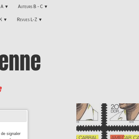
s A
Auteurs B - C
▼
▼
-K
Revues L-Z
▼
▼
enne
e
 de signaler