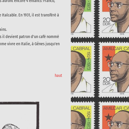
ls auront encore 4 enfants: Franco,
talcable. En 1931, il est transféré à
ains.
uis il devient patron d'un café nommé
emme vivre en Italie, à Gênes jusqu'en
haut