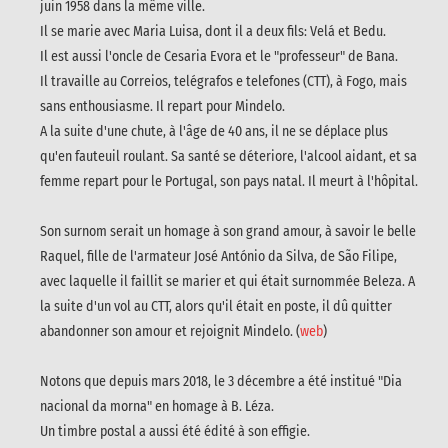
juin 1958 dans la même ville.
Il se marie avec Maria Luisa, dont il a deux fils: Velá et Bedu.
Il est aussi l'oncle de Cesaria Evora et le "professeur" de Bana.
Il travaille au Correios, telégrafos e telefones (CTT), à Fogo, mais
sans enthousiasme. Il repart pour Mindelo.
A la suite d'une chute, à l'âge de 40 ans, il ne se déplace plus
qu'en fauteuil roulant. Sa santé se déteriore, l'alcool aidant, et sa
femme repart pour le Portugal, son pays natal. Il meurt à l'hôpital.
Son surnom serait un homage à son grand amour, à savoir le belle
Raquel, fille de l'armateur José António da Silva, de São Filipe,
avec laquelle il faillit se marier et qui était surnommée Beleza. A
la suite d'un vol au CTT, alors qu'il était en poste, il dû quitter
abandonner son amour et rejoignit Mindelo. (
web
)
Notons que depuis mars 2018, le 3 décembre a été institué "Dia
nacional da morna" en homage à B. Léza.
Un timbre postal a aussi été édité à son effigie.