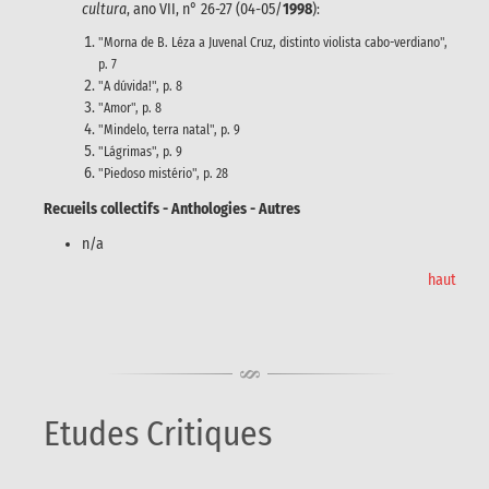
cultura
, ano VII, n° 26-27 (04-05/
1998
):
"Morna de B. Léza a Juvenal Cruz, distinto violista cabo-verdiano",
p. 7
"A dúvida!", p. 8
"Amor", p. 8
"Mindelo, terra natal", p. 9
"Lágrimas", p. 9
"Piedoso mistério", p. 28
Recueils collectifs - Anthologies - Autres
n/a
haut
Etudes Critiques