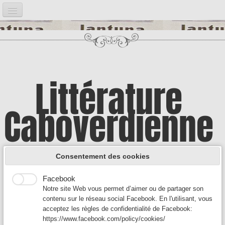
Accueil
Notre projet
▼
Bibliographie
▼
Littérature
Post it
▼
Caboverdienne
Google Analytics
Introduction
Google Analytics est un service utilisé sur notre site Web
qui permet de suivre, de signaler le trafic et de mesurer la
Illustrations
▼
manière dont les utilisateurs interagissent avec le contenu
A la découverte d'une culture encore
de notre site Web afin de l’améliorer et de fournir de
Consentement des cookies
meilleurs services.
Auteurs A
▼
Facebook
méconnue
Notre site Web vous permet d’aimer ou de partager son
Auteurs B - C
▼
contenu sur le réseau social Facebook. En l'utilisant, vous
acceptez les règles de confidentialité de Facebook:
Auteurs D-F
▼
https://www.facebook.com/policy/cookies/