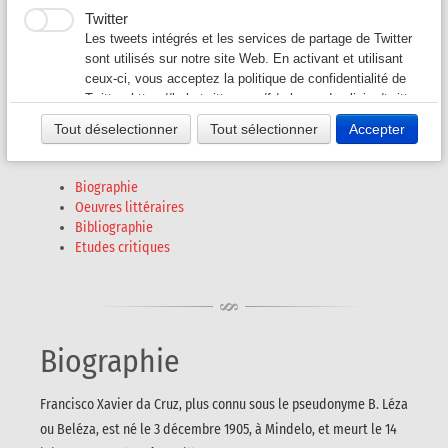
B. Léza
Twitter
Auteurs G-L
▼
Les tweets intégrés et les services de partage de Twitter
(alias de Francisco Xavier da Cruz)
sont utilisés sur notre site Web. En activant et utilisant
ceux-ci, vous acceptez la politique de confidentialité de
Auteurs M-O
▼
(1905 - 1958)
Twitter:
https://help.twitter.com/fr/rules-and-policies/twitter-
cookies
Tout déselectionner
Tout sélectionner
Accepter
Auteurs P - S
▼
Auteurs T - V
▼
Biographie
Oeuvres littéraires
Bibliographie
Revues A-K
▼
Etudes critiques
Revues L-Z
▼
Biographie
Francisco Xavier da Cruz, plus connu sous le pseudonyme B. Léza
ou Beléza, est né le 3 décembre 1905, à Mindelo, et meurt le 14