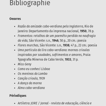
Bibliographie
Oeuvres
Razão da amizade cabo-verdiana pela Inglaterra
, Rio de
Janeiro: Departamento da imprensa nacional,
1950
, 78 p.
Framentos: retalhos de um poemêto perdido no naufragio
da vida
, São Vicente: s.n.,
1946
, 50 p., 20 cm.: poesia
Flores murchas
, São Vicente: s.n.,
1938
, 47 p., 22 cm.: poesia
Uma partícula da lira cabo-verdiana: mornas crioulas
inspiradas por saudades, sofrimentos e amores
, Praia:
Typografia Minerva de Cabo Verde,
1933
, 31 p.
Miss Geny
Como eu conheci Lisboa
Os meninos do Lombo
Canção crioula
, 1939
A dança da morna
Alma cabo-verdiana
Périodiques
Artiletra: JORE / Jornal - revista de educação, ciência e