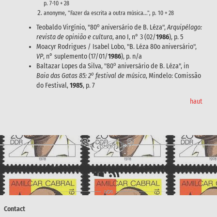
p. 7-10 + 28
anonyme, "Fazer da escrita a outra música...", p. 10 + 28
o
Teobaldo Virgínio, "80
aniversário de B. Léza",
Arquipélago:
revista de opinião e cultura
, ano I, n° 3 (02/
1986
), p. 5
Moacyr Rodrigues / Isabel Lobo, "B. Léza 80o aniversário",
VP
, n° suplemento (17/01/
1986
), p. n/a
o
Baltazar Lopes da Silva, "80
aniversário de B. Léza", in
o
Baia das Gatas 85: 2
festival de música
, Mindelo: Comissão
do Festival,
1985
, p. 7
haut
Contact