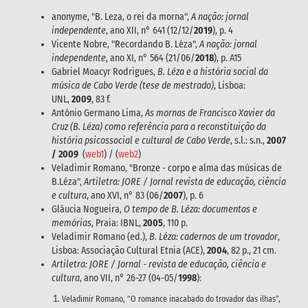
anonyme, "B. Leza, o rei da morna",
A nação: jornal
independente
, ano XII, n° 641 (12/12/
2019
), p. 4
Vicente Nobre, "Recordando B. Léza",
A nação: jornal
independente
, ano XI, n° 564 (21/06/
2018
), p. A15
Gabriel Moacyr Rodrigues,
B. Léza e a história social da
música de Cabo Verde (tese de mestrado)
, Lisboa:
UNL,
2009
, 83 f.
António Germano Lima,
As mornas de Francisco Xavier da
Cruz (B. Léza) como referência para a reconstituição da
história psicossocial e cultural de Cabo Verde
, s.l.: s.n.,
2007
/ 2009
(
web1
) / (
web2
)
Veladimir Romano, "Bronze - corpo e alma das músicas de
B.Léza",
Artiletra: JORE / Jornal revista de educação, ciência
e cultura
, ano XVI, n° 83 (06/
2007
), p. 6
Gláucia Nogueira,
O tempo de B. Léza: documentos e
memórias
, Praia: IBNL,
2005
, 110 p.
Veladimir Romano (ed.),
B. Léza: cadernos de um trovador
,
Lisboa: Associação Cultural Etnia (ACE),
2004
, 82 p., 21 cm.
Artiletra: JORE / Jornal - revista de educação, ciência e
cultura
, ano VII, n° 26-27 (04-05/
1998
):
Veladimir Romano, "O romance inacabado do trovador das ilhas",