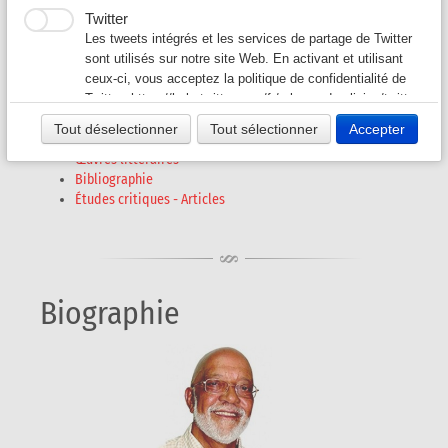
Jorge Miranda ALFAMA
Twitter
Auteurs G-L
▼
Les tweets intégrés et les services de partage de Twitter
(1941 - 2016)
sont utilisés sur notre site Web. En activant et utilisant
ceux-ci, vous acceptez la politique de confidentialité de
Auteurs M-O
▼
Twitter:
https://help.twitter.com/fr/rules-and-policies/twitter-
cookies
Tout déselectionner
Tout sélectionner
Accepter
Auteurs P - S
▼
Biographie
Œuvres littéraires
Bibliographie
Auteurs T - V
▼
Études critiques - Articles
Revues A-K
▼
Revues L-Z
▼
Biographie