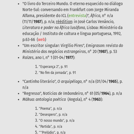
"O livro do Terceiro Mundo. O eterno esquecido no diálogo
Norte-Sul: conversando em Frankfurt com Jorge Miranda
Alfama, presidente do ICL (
entrevista
)",
África
, n° n/a
(11/11/
1987
), p. n/a;
réédition
: in José Carlos Venâncio,
Literatura e poder na África lusófona
, Lisboa: Ministério da
educação / Instituto de cultura e língua portuguesa, 1992,
p.63-66 (
web
)
"Um escritor singular: Virgílio Pires",
Emigrason: revista do
Ministério dos negócios estrangeiros
, n° 20 (
1987
), p. 53
Raízes
, ano I, n° 1 (01-04/
1977
):
"Esperança 2", p. 91
"No fim da jornada", p. 91
"Cantinho literário",
O arquipélago
, n° n/a (01/04/
1965
), p.
n/a
"Regresso",
Notícias de Imbondeiro
, n° 61 (05/
1964
), p. n/a
Mákua: antologia poética
(Angola), n° 4 (
1963
):
"Poema", p. n/a
"Desespero", p. n/a
"O nosso mundo", p. n/a
"Partida", p. n/a
""Prelúdio", p. n/a