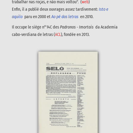
trabalhar nas roças, e não mais voltou". (
web
)
Enfin, il a publié deux ouvrages assez tardivement:
Isto e
aquilo
paru en 2000 et
Ao pé das letras
en 2010.
Il occupe le siège n°14C des
Padronos - Imortais
da Academia
cabo-verdiana de letras (
ACL
), fondée en 2013.