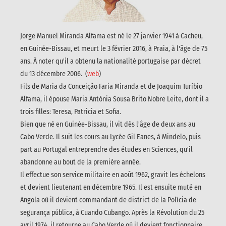
Jorge Manuel Miranda Alfama est né le 27 janvier 1941 à Cacheu,
en Guinée-Bissau, et meurt le 3 février 2016, à Praia, à l'âge de 75
ans. À noter qu'il a obtenu la nationalité portugaise par décret
du 13 décembre 2006. (
web
)
Fils de Maria da Conceição Faria Miranda et de Joaquim Turíbio
Alfama, il épouse Maria Antónia Sousa Brito Nobre Leite, dont il a
trois filles: Teresa, Patricia et Sofia.
Bien que né en Guinée-Bissau, il vit dès l'âge de deux ans au
Cabo Verde. Il suit les cours au Lycée Gil Eanes, à Mindelo, puis
part au Portugal entreprendre des études en Sciences, qu'il
abandonne au bout de la première année.
Il effectue son service militaire en août 1962, gravit les échelons
et devient lieutenant en décembre 1965. Il est ensuite muté en
Angola où il devient commandant de district de la Polícia de
segurança pública, à Cuando Cubango. Après la Révolution du 25
avril 1974, il retourne au Cabo Verde où il devient fonctionnaire,