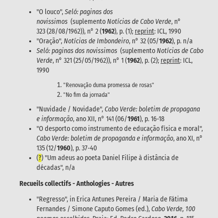
"O louco",
Seló: paginas dos
novissimos
(suplemento
Notícias de Cabo Verde
, n°
323 (28/08/1962)), n° 2 (
1962
), p. (1);
reprint
: ICL, 1990
"Oração",
Notícias de Imbondeiro
, n° 32 (05/
1962
), p. n/a
Seló: paginas dos novissimos
(suplemento
Notícias de Cabo
Verde
, n° 321 (25/05/1962)), n° 1 (
1962
), p. (2);
reprint
: ICL,
1990
"Renovação duma promessa de rosas"
"No fim da jornada"
"Nuvidade / Novidade",
Cabo Verde: boletim de propagana
e informação
, ano XII, n° 141 (06/
1961
), p. 16-18
"O desporto como instrumento de educação física e moral",
Cabo Verde: boletim de propaganda e informação
, ano XI, n°
135 (12/
1960
), p. 37-40
(
?
) "Um adeus ao poeta Daniel Filipe à distância de
décadas", n/a
Recueils collectifs - Anthologies - Autres
"Regresso", in Erica Antunes Pereira / Maria de Fátima
Fernandes / Simone Caputo Gomes (ed.),
Cabo Verde, 100