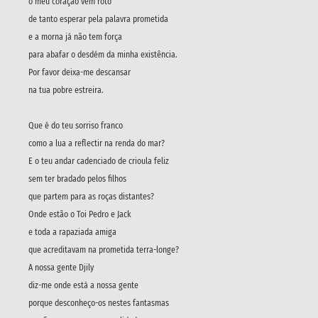
o meu coração vem roto
de tanto esperar pela palavra prometida
e a morna já não tem força
para abafar o desdém da minha existência.
Por favor deixa-me descansar
na tua pobre estreira.
Que é do teu sorriso franco
como a lua a reflectir na renda do mar?
E o teu andar cadenciado de crioula feliz
sem ter bradado pelos filhos
que partem para as roças distantes?
Onde estão o Toi Pedro e Jack
e toda a rapaziada amiga
que acreditavam na prometida terra-longe?
A nossa gente Djily
diz-me onde está a nossa gente
porque desconheço-os nestes fantasmas