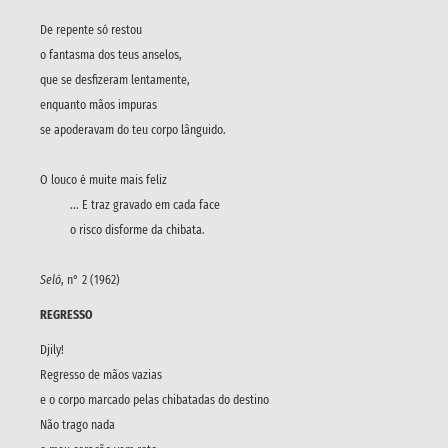
De repente só restou
o fantasma dos teus anselos,
que se desfizeram lentamente,
enquanto mãos impuras
se apoderavam do teu corpo lânguido.
O louco é muite mais feliz
... E traz gravado em cada face
o risco disforme da chibata.
Seló
, n° 2 (1962)
REGRESSO
Djily!
Regresso de mãos vazias
e o corpo marcado pelas chibatadas do destino
Não trago nada