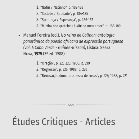
"Natin / Natinho", p. 182-183
"Sodade / Saudade", p. 184-185
"Sperança / Esperança", p. 186-187
"Mirtha nha qretcheu / Mirtha meu amor", p. 188-189
Manuel Fereira (ed.),
No reino de Caliban: antologia
panorãmica da poesia africana de expressão portuguesa
(vol. I: Cabo Verde - Guinée-Bissau)
, Lisboa: Seara
a
Nova,
1975
(3
ed. 1988):
"Oração", p. 225-226; 1988, p. 219
"Regresso", p. 226; 1988, p. 220
"Renovação duma promessa de rosas", p. 227; 1988, p. 221
Études Critiques - Articles