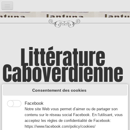
Accueil
Notre projet
▼
Bibliographie
▼
Littérature
Post it
▼
Caboverdienne
Google Analytics
Introduction
Google Analytics est un service utilisé sur notre site Web
qui permet de suivre, de signaler le trafic et de mesurer la
Illustrations
▼
manière dont les utilisateurs interagissent avec le contenu
A la découverte d'une culture encore
de notre site Web afin de l’améliorer et de fournir de
Consentement des cookies
meilleurs services.
Auteurs A
▼
Facebook
méconnue
Notre site Web vous permet d’aimer ou de partager son
Auteurs B - C
▼
contenu sur le réseau social Facebook. En l'utilisant, vous
acceptez les règles de confidentialité de Facebook:
Auteurs D-F
▼
https://www.facebook.com/policy/cookies/