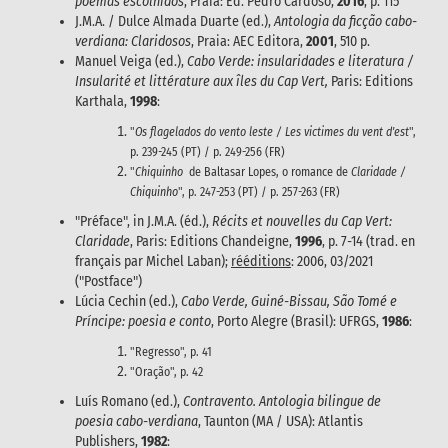
poemas escolhidos
, Praia: Ed. Pedro Cardoso,
2016
, p. 115
J.M.A. / Dulce Almada Duarte (ed.),
Antologia da ficção cabo-
verdiana: Claridosos
, Praia: AEC Editora,
2001
, 510 p.
Manuel Veiga (ed.),
Cabo Verde: insularidades e literatura /
Insularité et littérature aux îles du Cap Vert,
Paris: Editions
Karthala,
1998
:
"
Os flagelados do vento leste / Les victimes du vent d'est
",
p. 239-245 (PT) / p. 249-256 (FR)
"
Chiquinho
de Baltasar Lopes, o romance de
Claridade /
Chiquinho
", p. 247-253 (PT) / p. 257-263 (FR)
"Préface", in J.M.A. (éd.),
Récits et nouvelles du Cap Vert:
Claridade
, Paris: Editions Chandeigne,
1996
, p. 7-14 (trad. en
français par Michel Laban);
rééditions
: 2006, 03/2021
("Postface")
Lúcia Cechin (ed.),
Cabo Verde, Guiné-Bissau, São Tomé e
Príncipe: poesia e conto
, Porto Alegre (Brasil): UFRGS,
1986
:
"Regresso", p. 41
"Oração", p. 42
Luís Romano (ed.),
Contravento. Antologia bilingue de
poesia cabo-verdiana
, Taunton (MA / USA): Atlantis
Publishers,
1982
: