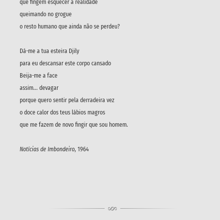
que fingem esquecer a realidade
queimando no grogue
o resto humano que ainda não se perdeu?
Dá-me a tua esteira Djily
para eu descansar este corpo cansado
Beija-me a face
assim... devagar
porque quero sentir pela derradeira vez
o doce calor dos teus lábios magros
que me fazem de novo fingir que sou homem.
Notícias de Imbondeiro
, 1964