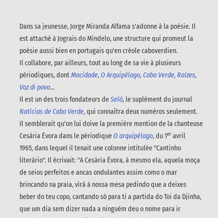
Dans sa jeunesse, Jorge Miranda Alfama s'adonne à la poésie. Il
est attaché à Jograis do Mindelo, une structure qui promeut la
poésie aussi bien en portugais qu'en créole caboverdien.
Il collabore, par ailleurs, tout au long de sa vie à plusieurs
périodiques, dont
Mocidade
,
O Arquipélago, Cabo Verde, Raízes,
Voz di povo
...
Il est un des trois fondateurs de
Seló
, le suplément du journal
Notícias de Cabo Verde
, qui connaîtra deux numéros seulement.
Il semblerait qu'on lui doive la première mention de la chanteuse
er
Cesária Évora dans le périodique
O arquipélago
, du 1
avril
1965, dans lequel il tenait une colonne intitulée "Cantinho
literário". Il écrivait: "A Cesária Évora, à mesmo ela, aquela moça
de seios perfeitos e ancas ondulantes assim como o mar
brincando na praia, virá à nossa mesa pedindo que a deixes
beber do teu copo, cantando só para ti a partida do Toi da Djinha,
que um dia sem dizer nada a ninguém deu o nome para ir