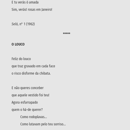
E tu verás ó amada
Sim, verás! rosas em Janeiro!
Seló
, n° 1 (1962)
*****
O LOUCO
Feliz do louco
que traz gravado em cada face
o risco disforme da chibata.
E não queres conceber
que aquele vestido foi teu!
Agora esfarrapado
quem o há-de querer?
Como rodoplavas...
Como lutavam pelo teu sorriso...