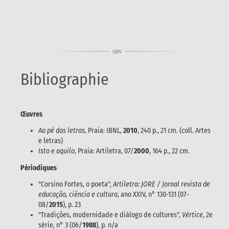
Bibliographie
Œuvres
Ao pé das letras
, Praia: IBNL,
2010
, 240 p., 21 cm. (coll. Artes
e letras)
Isto e aquilo
, Praia: Artiletra, 07/
2000
, 164 p., 22 cm.
Périodiques
"Corsino Fortes, o poeta",
Artiletra: JORE / Jornal revista de
educação, ciência e cultura
, ano XXIV, n° 130-131 (07-
08/
2015
), p. 23
"Tradições, modernidade e diálogo de cultures",
Vértice
, 2e
série, n° 3 (06/
1988
), p. n/a