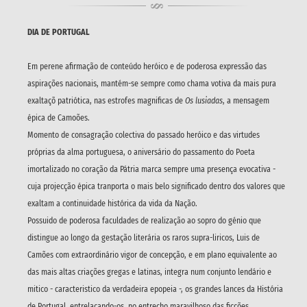
DIA DE PORTUGAL
Em perene afirmação de conteúdo heróico e de poderosa expressão das
aspirações nacionais, mantém-se sempre como chama votiva da mais pura
exaltaçõ patriótica, nas estrofes magnificas de
Os lusiadas
, a mensagem
épica de Camoões.
Momento de consagração colectiva do passado heróico e das virtudes
próprias da alma portuguesa, o aniversário do passamento do Poeta
imortalizado no coração da Pátria marca sempre uma presença evocativa -
cuja projecção épica tranporta o mais belo significado dentro dos valores que
exaltam a continuidade histórica da vida da Nação.
Possuido de poderosa faculdades de realização ao sopro do génio que
distingue ao longo da gestação literária os raros supra-liricos, Luis de
Camões com extraordinário vigor de concepção, e em plano equivalente ao
das mais altas criações gregas e latinas, integra num conjunto lendário e
mitico - caracteristico da verdadeira epopeia -, os grandes lances da História
de Portugal, entrelaçando-os, no entrecho maravilhoso das ficções