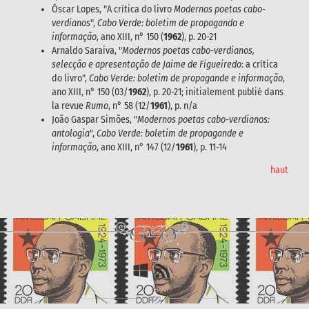
Óscar Lopes, "A crítica do livro
Modernos poetas cabo-
verdianos
",
Cabo Verde: boletim de propaganda e
informação
, ano XIII, n° 150 (
1962
), p. 20-21
Arnaldo Saraiva, "
Modernos poetas cabo-verdianos,
selecção e apresentação de Jaime de Figueiredo
: a crítica
do livro",
Cabo Verde: boletim de propagande e informação
,
ano XIII, n° 150 (03/
1962
), p. 20-21; initialement publié dans
la revue
Rumo
, n° 58 (12/
1961
), p. n/a
João Gaspar Simões, "
Modernos poetas cabo-verdianos:
antologia
",
Cabo Verde: boletim de propagande e
informação
, ano XIII, n° 147 (12/
1961
), p. 11-14
haut