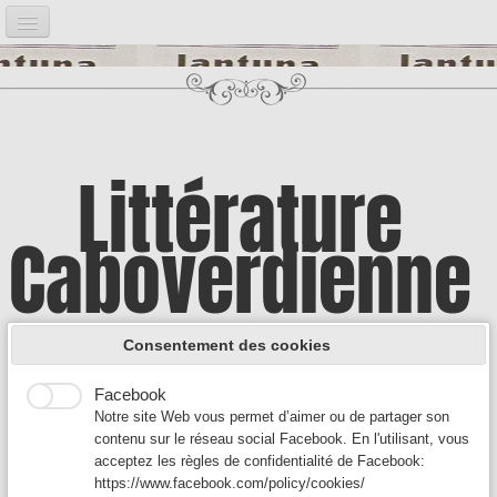
Accueil
Notre projet
▼
Bibliographie
▼
Littérature
Post it
▼
Caboverdienne
Google Analytics
Introduction
Google Analytics est un service utilisé sur notre site Web
qui permet de suivre, de signaler le trafic et de mesurer la
Illustrations
▼
manière dont les utilisateurs interagissent avec le contenu
A la découverte d'une culture encore
de notre site Web afin de l’améliorer et de fournir de
Consentement des cookies
meilleurs services.
Auteurs A
▼
Facebook
méconnue
Notre site Web vous permet d’aimer ou de partager son
Auteurs B - C
▼
contenu sur le réseau social Facebook. En l'utilisant, vous
acceptez les règles de confidentialité de Facebook:
Auteurs D-F
▼
https://www.facebook.com/policy/cookies/