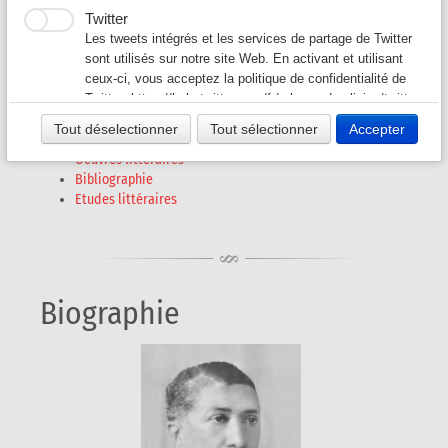
Jaime de FIGUEIREDO
Twitter
Auteurs G-L
▼
Les tweets intégrés et les services de partage de Twitter
(1905 - 1974)
sont utilisés sur notre site Web. En activant et utilisant
ceux-ci, vous acceptez la politique de confidentialité de
Auteurs M-O
▼
Twitter:
https://help.twitter.com/fr/rules-and-policies/twitter-
cookies
Tout déselectionner
Tout sélectionner
Accepter
Auteurs P - S
▼
Biographie
Oeuvres littéraires
Bibliographie
Auteurs T - V
▼
Etudes littéraires
Revues A-K
▼
Revues L-Z
▼
Biographie