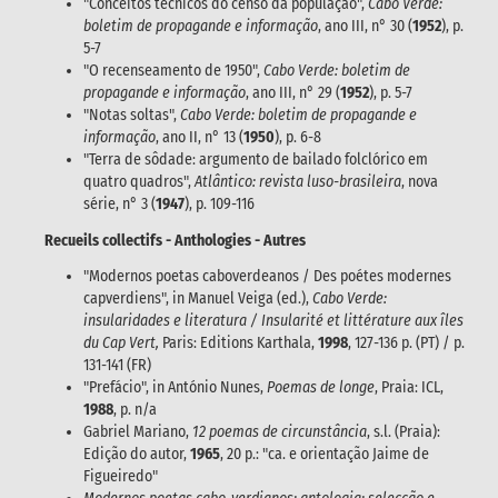
"Conceitos técnicos do censo da população",
Cabo Verde:
boletim de propagande e informação
, ano III, n° 30 (
1952
), p.
5-7
"O recenseamento de 1950",
Cabo Verde: boletim de
propagande e informação
, ano III, n° 29 (
1952
), p. 5-7
"Notas soltas",
Cabo Verde: boletim de propagande e
informação
, ano II, n° 13 (
1950
), p. 6-8
"Terra de sôdade: argumento de bailado folclórico em
quatro quadros",
Atlântico: revista luso-brasileira
, nova
série, n° 3 (
1947
), p. 109-116
Recueils collectifs - Anthologies - Autres
"Modernos poetas caboverdeanos / Des poétes modernes
capverdiens", in Manuel Veiga (ed.),
Cabo Verde:
insularidades e literatura / Insularité et littérature aux îles
du Cap Vert,
Paris: Editions Karthala,
1998
, 127-136 p. (PT) / p.
131-141 (FR)
"Prefácio", in António Nunes,
Poemas de longe
, Praia: ICL,
1988
, p. n/a
Gabriel Mariano,
12 poemas de circunstância
, s.l. (Praia):
Edição do autor,
1965
, 20 p.: "ca. e orientação Jaime de
Figueiredo"