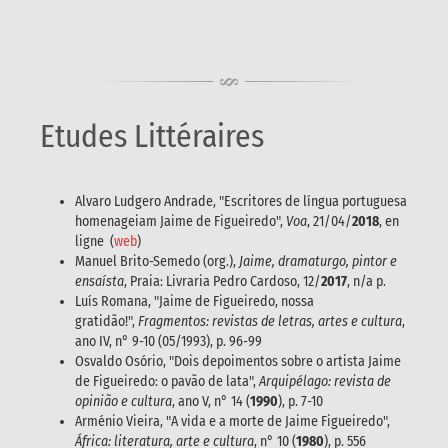
Etudes Littéraires
Alvaro Ludgero Andrade, "Escritores de língua portuguesa
homenageiam Jaime de Figueiredo",
Voa
, 21/04/
2018
, en
ligne (
web
)
Manuel Brito-Semedo (org.),
Jaime, dramaturgo, pintor e
ensaísta
, Praia: Livraria Pedro Cardoso, 12/
2017
, n/a p.
Luís Romana,
"Jaime de Figueiredo, nossa
gratidão!",
Fragmentos: revistas de letras, artes e cultura
,
ano IV, n° 9-10 (05/1993), p. 96-99
Osvaldo Osório, "Dois depoimentos sobre o artista Jaime
de Figueiredo: o pavão de lata",
Arquipélago: revista de
opinião e cultura
, ano V, n° 14 (
1990
), p. 7-10
Arménio Vieira, "A vida e a morte de Jaime Figueiredo",
África: literatura, arte e cultura
, n° 10 (
1980
), p. 556