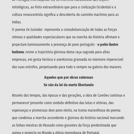
mitológicas, ao feito extraordinário que para a civilização Ocidental e a
cultura renascentista significa a descoberta do caminho maritimo para as
Indias.
O poema
Os lusiadas
representa a consubstanciação de todas as forças
intimas e qualidades espectaculares que na marcha da História afirmam e
projectam luminosamente a presença do povo português -
o petio ilustre
lusitano
; revive a trajectória gloriosa duma raça sagrada para altas
empresas, em gesta heróica e aventurosa granvada no mármore imperecivel
das suas estrofes, perpetuando para todo o sempre na galeria dos maiores.
Aqueles que por obras valerosas
Se vão da lei da morte libertando
Através dos tempos, das épocas e das gerações, a obra de Camões continua e
permanecer´presente como simbolo definitivo das lutas e vitórias, das
esperanças e promessas dum povo eleito, na trama maravilhosa do poema
que condensa a marcha ascendente e gloriosa da história nacional marcando
as linhas-mestras do Passado como garantes da força predestinada que
anima e projecta no Mundo a glória imoredoura de Portugal.