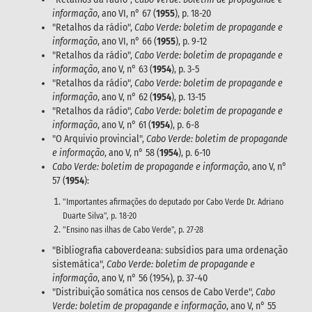
informação
, ano VI, n° 67 (
1955
), p. 18-20
"Retalhos da rádio",
Cabo Verde: boletim de propagande e
informação
, ano VI, n° 66 (
1955
), p. 9-12
"Retalhos da rádio",
Cabo Verde: boletim de propagande e
informação
, ano V, n° 63 (
1954
), p. 3-5
"Retalhos da rádio",
Cabo Verde: boletim de propagande e
informação
, ano V, n° 62 (
1954
), p. 13-15
"Retalhos da rádio",
Cabo Verde: boletim de propagande e
informação
, ano V, n° 61 (
1954
), p. 6-8
"O Arquivio provincial",
Cabo Verde: boletim de propagande
e informação
, ano V, n° 58 (
1954
), p. 6-10
Cabo Verde: boletim de propagande e informação
, ano V, n°
57 (
1954
):
"Importantes afirmações do deputado por Cabo Verde Dr. Adriano
Duarte Silva", p. 18-20
"Ensino nas ilhas de Cabo Verde", p. 27-28
"Bibliografia caboverdeana: subsídios para uma ordenação
sistemática",
Cabo Verde: boletim de propagande e
informação
, ano V, n° 56 (1954), p. 37-40
"Distribuição somática nos censos de Cabo Verde",
Cabo
Verde: boletim de propagande e informação
, ano V, n° 55