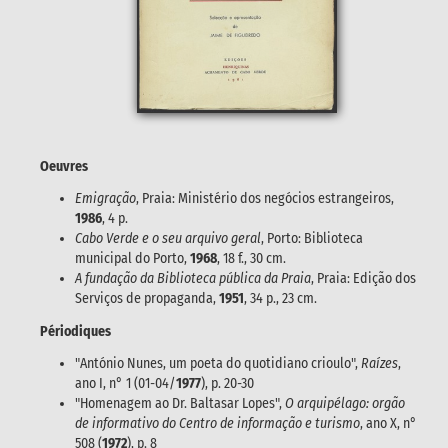
Oeuvres
Emigração
, Praia: Ministério dos negócios estrangeiros,
1986
, 4 p.
Cabo Verde e o seu arquivo geral
, Porto: Biblioteca
municipal do Porto,
1968
, 18 f., 30 cm.
A fundação da Biblioteca pública da Praia
, Praia: Edição dos
Serviços de propaganda,
1951
, 34 p., 23 cm.
Périodiques
"António Nunes, um poeta do quotidiano crioulo",
Raízes
,
ano I, n° 1 (01-04/
1977
), p. 20-30
"Homenagem ao Dr. Baltasar Lopes",
O arquipélago: orgão
de informativo do Centro de informação e turismo
, ano X, n°
508 (
1972
), p. 8