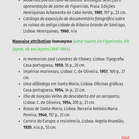
Modernos poetas cabo-verdianos: antologia: selecção e
apresentação de Jaime de Figueirido
, Praia: Edições
Henriquinas Achamento de Cabo Verde,
1961
, 197 p., 23 cm.
Catálogo da exposição do documentário fotográfico sobre
as ruínas da antiga cidade da Ribeira Grande de Santiago
,
Lisboa: Henriquinas,
1960
, n/a
Mauvaise attribution
: homonyme
Jaime Soares de Figueiredo, dit
Jayme, né aux Açores (1897-1964)
In memorian: José Leandres de Chaves
, Lisboa: Tipografia
Casa portuguesa,
1959
, 16 p., 25 cm.
Impérios marienses
, Lisboa: C. de Oliveira,
1957
, 160 p., 21
cm.
Uma alfândega em Santa Maria
, Lisboa: Oficinas gráficas
Casa portuguesa,
1954
, 34 p., 22 cm.
Ilha de Gonçalo Velho: da descoberta até ao aeroporto
,
Lisboa: C. de Oliveira,
1954
, 205 p., 21 cm.
Rosas de Santa-Maria
, Lisboa: Parceria António Maria
Pereira,
1940
, 157 p., 21 cm.
Correio da Europa: a resistencia
, Lisboa: Angelo Brandão,
1920
, n/a p., 53 cm.
haut