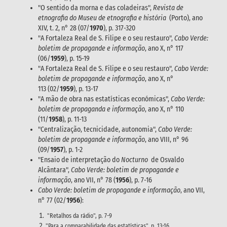
"O sentido da morna e das coladeiras",
Revista de
etnografia do Museu de etnografia e história
(Porto), ano
XIV, t. 2, n° 28 (07/
1970
), p. 317-320
"A Fortaleza Real de S. Filipe e o seu restauro",
Cabo Verde:
boletim de propagande e informação
, ano X, n° 117
(06/
1959
), p. 15-19
"A Fortaleza Real de S. Filipe e o seu restauro",
Cabo Verde:
boletim de propagande e informação
, ano X, n°
113 (02/
1959
), p. 13-17
"A mão de obra nas estatísticas económicas",
Cabo Verde:
boletim de propaganda e informação
, ano X, n° 110
(11/
1958
), p. 11-13
"Centralização, tecnicidade, autonomia",
Cabo Verde:
boletim de propagande e informação
, ano VIII, n° 96
(09/
1957
), p. 1-2
"Ensaio de interpretação do
Nocturno
de Osvaldo
Alcântara",
Cabo Verde: boletim de propagande e
informação
, ano VII, n° 78 (
1956
), p. 7-16
Cabo Verde: boletim de propagande e informação
, ano VII,
n° 77 (02/
1956
):
"Retalhos da rádio", p. 7-9
"Para a comparabilidade das estatísticas", p. 13-16