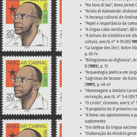
"Na hora di bai",
Novo jornal 
"Kriolu di Kabuverde: diskons
"A herança cultural de Ondina
"Papel e importância da comu
"A lingua cabo-verdiana",
Áfri
"A leitura do simbólico em
XA
cultura
, ano IV, n° 9-10 (05/
19
"La langue des îles",
Notre lib
p. 65-74
"Bilínguismo ou diglossia",
Ar
8 (
1993
), p. 13
"Arqueologia poética em Jorg
"Lágrimas de bronze de Euric
(
1991
), p. 40-47
"Homenagem a António Carreir
recreação
, ano III, n° 5-6 (05/
"O criolo",
Oceanos
, ano V, n° 
"A propósito de
O primeiro r
"A fome: um apontamento a p
suplemento
"Em defesa da língua naciona
"Elaboração da
História geral