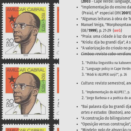
(
2003
- Cape Verde: language,
"Implementação do ensino da 
(Praia), n° especial (09/
2001
"Algumas leituras à obra de T
Manuel Veiga, "Morphosyntaxe
(08/
1999
), p. 21-29 (
web
)
"Praia: uma cidade à luz da v
"Kriolu: dja bu grandi dja",
A 
"A valorização do crioulo no 
Cimboa: revista cabo-verdiana
"Pulítika línguistíku na kabuverd
"Language policy in Cape Verde: 
"Módi ki ALUPEK surji?", p. 26
Cultura: revista semestral,
ano
"Implementação do ALUPEC", p.
"Jorge Barbosa e a poética do a
"Bai palavra dja bu grandi dj
artes e estudos
(Boston), ano 
"A construção do bilinguismo"
"Oposição versus construção"
"Mindelo: polo de absorção cul