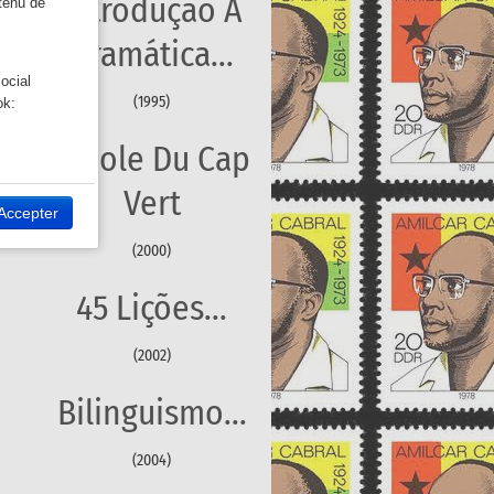
Introdução À
ntenu de
Gramática...
ocial
(1995)
ok:
Créole Du Cap
 site Web.
Vert
Twitter:
Accepter
(2000)
45 Lições...
(2002)
Bilinguismo...
(2004)