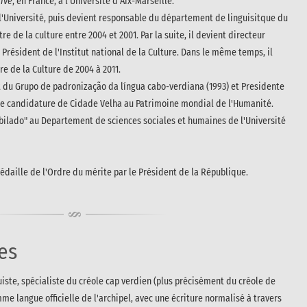
tive
, en France, à l'Université d'Aix-Marseille.
à l'Université, puis devient responsable du département de linguisitque du
re de la culture entre 2004 et 2001. Par la suite, il devient directeur
 Président de l'Institut national de la Culture. Dans le même temps, il
re de la Culture de 2004 à 2011.
nt du Grupo de padronização da língua cabo-verdiana (1993) et Presidente
 de candidature de Cidade Velha au Patrimoine mondial de l'Humanité.
ubilado" au Departement de sciences sociales et humaines de l'Université
 médaille de l'Ordre du mérite par le Président de la République.
es
uiste, spécialiste du créole cap verdien (plus précisément du créole de
me langue officielle de l'archipel, avec une écriture normalisé à travers