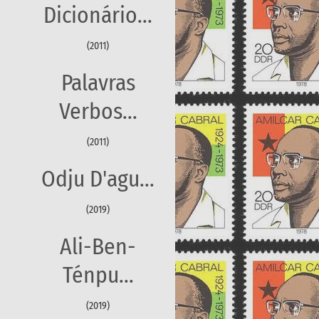
Dicionário...
(2011)
Palavras
Verbos...
(2011)
Odju D'agu...
(2019)
Ali-Ben-
Ténpu...
(2019)