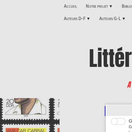
Accueil
Notre projet
Bibli
▼
Auteurs D-F
Auteurs G-L
▼
▼
Litté
A
Manue
G
G