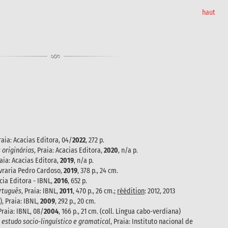
haut
aia: Acacias Editora, 04/
2022
, 272 p.
 originárias
, Praia: Acacias Editora,
2020
, n/a p.
raia: Acacias Editora,
2019
, n/a p.
Livraria Pedro Cardoso,
2019
, 378 p., 24 cm.
ácia Editora - IBNL,
2016
, 652 p.
ortuguês
, Praia: IBNL,
2011
, 470 p., 26 cm.;
réédition
: 2012, 2013
, Praia: IBNL,
2009
, 292 p., 20 cm.
 Praia: IBNL, 08/
2004
, 166 p., 21 cm. (coll. Língua cabo-verdiana)
 estudo socio-linguístico e gramatical
, Praia: Instituto nacional de