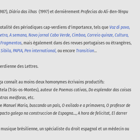
987),
Diário das ilhas
(1997) et dernièrement
Profecias do Ali-Ben-Ténpu
i totalité des périodiques cap-verdiens d'importance, tels que
Voz di povo,
etra, A semana, Novo jornal Cabo Verde, Cimboa, Correio quinze, Cultura,
e, Fragmentos
, mais également dans des revues portugaises ou étrangères,
 Sibila, PAPIA, Pen international,
ou encore
Transition
...
erdienne des Lettres.
iga connaît au moins deux homonymes écrivains productifs:
tela (Trás-os-Montes), auteur de
Poemas cativas
,
Do esplendor das coisas
outras meáforas
, etc.
de
Manuel Maria, buscando un país, O exilado e a primavera, O profesor de
pacto galego na construccion de Espagna..., A hora de felicitat, El darrer
la musique brésilienne, un spécialiste du droit espagnol et un médecin ou