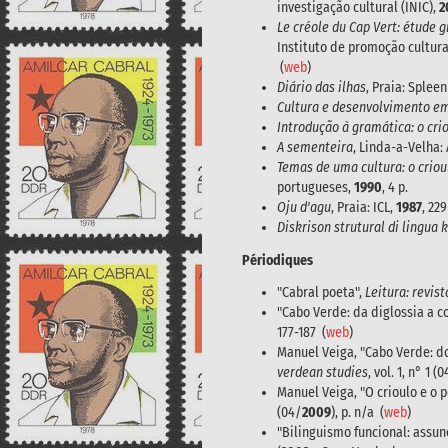
investigação cultural (INIC),
2
Le créole du Cap Vert: étude 
Instituto de promoção cultura
(
web
)
Diário das ilhas
, Praia: Splee
Cultura e desenvolvimento e
Introdução à gramática: o cri
A sementeira
, Linda-a-Velha:
Temas de uma cultura: o criou
portugueses,
1990
, 4 p.
Oju d'agu
, Praia: ICL,
1987
, 229
Diskrison strutural di lingua
Périodiques
"Cabral poeta",
Leitura: revis
"Cabo Verde: da diglossia a c
177-187 (
web
)
Manuel Veiga, "Cabo Verde: d
verdean studies
, vol. 1, n° 1 (
Manuel Veiga, "O crioulo e o
(04/
2009
), p. n/a (
web
)
"Bilinguismo funcional: assu