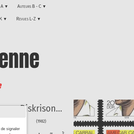
s A
Auteurs B - C
▼
▼
-K
Revues L-Z
▼
▼
enne
e
Diskrison...
(1982)
 de signaler