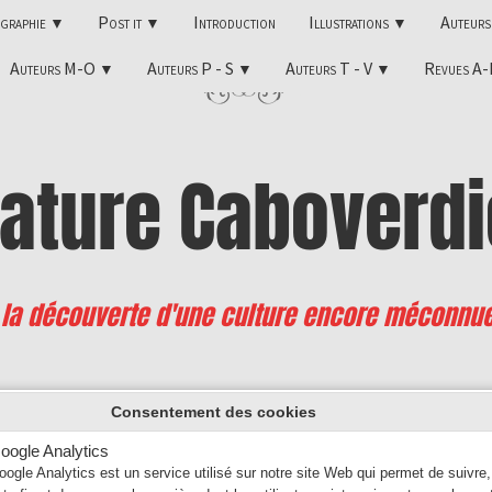
ographie
Post it
Introduction
Illustrations
Auteur
▼
▼
▼
Auteurs M-O
Auteurs P - S
Auteurs T - V
Revues A
▼
▼
▼
rature
Caboverdi
 la découverte d'une culture encore méconnu
l Monteiro da Veiga
Consentement des cookies
oogle Analytics
Né en 1948
oogle Analytics est un service utilisé sur notre site Web qui permet de suivre,