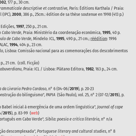
002
, 177 p., 30 cm.
grammaticale descriptive et contrastive,
Paris: Éditions Karthala / Praia:
l (IPC),
2000
, 386 p., 25cm.: édition de sa thèse soutenue en 1998 (413 p.)
n Edições,
1997
, 250 p., 21 cm.
m Cabo Verde
, Praia: Ministério da coordenação económica,
1995
, 40 p.
oulo de Cabo Verde
, Mindelo: ICL,
1995
, 490 p., 21 cm.;
réédition
: 1996
 ALAC,
1994
, 404 p., 23 cm.
lo
, Lisboa: Comissão nacional para as comemorações dos descobrimentos
 p., 21 cm. (coll. Ficção)
 kabuverdianu
, Praia: ICL / Lisboa: Plátano Editora,
1982
, 163 p., 24 cm.
ta da Livraria Pedro Cardoso
, n° 6 (04-06/
2019
), p. 20-23
onstrução do bilinguismo",
PAPIA
(São Paulo), vol. 25, n° 2 (07-12/
2015
), p.
o Babel inicial à emergência de uma ordem linguística",
Journal of cape
04/
2015
), p. 83-99 (
web
)
 português em Cabo Verde",
Sibila: poesia e critica literária
, n° n/a
nção descomplexada",
Portuguese literary and cultural studies
, n° 8