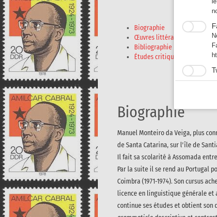
l
n
F
Biographie
N
Œuvres littéraires
F
Bibliographie
h
Études critiques - Articles
T
L
E
ht
Biographie
Manuel Monteiro da Veiga, plus conn
de Santa Catarina, sur l'île de Santi
Il fait sa scolarité à Assomada entre 
Par la suite il se rend au Portugal 
Coimbra (1971-1974). Son cursus achev
licence en linguistique générale et a
continue ses études et obtient son 