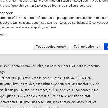
e trafic et de mesurer la manière dont les utilisateurs interagissent avec le co
otre site Web afin de l’améliorer et de fournir de meilleurs services.
acebook
otre site Web vous permet d’aimer ou de partager son contenu sur le réseau s
acebook. En l'utilisant, vous acceptez les règles de confidentialité de Facebo
ttps://www.facebook.com/policy/cookies/
witter
es tweets intégrés et les services de partage de Twitter sont utilisés sur notre
n activant et utilisant ceux-ci, vous acceptez la politique de confidentialité de 
Tout déselectionner
Tout sélectionner
tps://help.twitter.com/fr/rules-and-policies/twitter-cookies
u sous le nom de Manuel Veiga, est né le 27 mars 1948, dans le concelho
ago.
1957 et 1961, puis fréquente le lycée S. José à Praia, de 1962 à 1974.
pour poursuivre ses études, à l'Institut supérieur d'études théologique de
é, il part pour le sud de la France, où il suit des cours pour obtenir une
ppliquée à l'Université d'Aix-Marseilles. Celle-ci acquise en 1978, il
doctorat en 1998, avec une thèse intitulée
Le créole du Cap Vert: étude