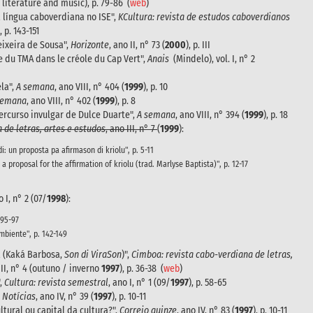
 literature and music), p. 79-86 (
web
)
língua caboverdiana no ISE",
KCultura: revista de estudos caboverdianos
), p. 143-151
eixeira de Sousa",
Horizonte
, ano II, n° 73 (
2000
), p. III
 du TMA dans le créole du Cap Vert",
Anais
(Mindelo), vol. I, n° 2
ela",
A semana
, ano VIII, n° 404 (
1999
), p. 10
semana
, ano VIII, n° 402 (
1999
), p. 8
percurso invulgar de Dulce Duarte",
A semana
, ano VIII, n° 394 (
1999
), p. 18
 de letras, artes e estudos
, ano III, n° 7
(
1999
):
i: un proposta pa afirmason di kriolu", p. 5-11
a proposal for the affirmation of kriolu (trad. Marlyse Baptista)", p. 12-17
 I, n° 2 (07/
1998
):
 95-97
mbiente", p. 142-149
a (Kaká Barbosa,
Son di ViraSon
)",
Cimboa: revista cabo-verdiana de letras,
II, n° 4 (outuno / inverno
1997
), p. 36-38 (
web
)
,
Cultura: revista semestral
, ano I, n° 1 (09/
1997
), p. 58-65
,
Notícias
, ano IV, n° 39 (
1997
), p. 10-11
tural ou capital da cultura?",
Correio quinze
, ano IV, n° 83 (
1997
), p. 10-11