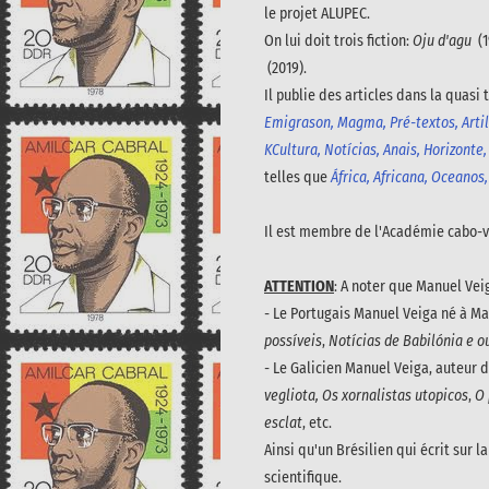
le projet ALUPEC.
On lui doit trois fiction:
Oju d'agu
(1
(2019).
Il publie des articles dans la quas
Emigrason, Magma, Pré-textos, Artil
KCultura, Notícias, Anais, Horizont
telles que
África, Africana, Oceanos,
Il est membre de l'Académie cabo-v
ATTENTION
: A noter que Manuel Ve
- Le Portugais Manuel Veiga né à Ma
possíveis
,
Notícias de Babilónia e 
- Le Galicien Manuel Veiga, auteur 
vegliota, Os xornalistas utopicos
,
O 
esclat
, etc.
Ainsi qu'un Brésilien qui écrit sur 
scientifique.