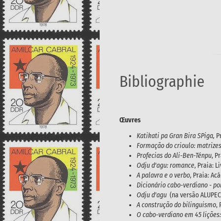
Bibliographie
Œuvres
Katikati pa Gran Bira SPiga,
Pr
Formação do crioulo: matrizes
Profecias do Ali-Ben-Ténpu
, P
Odju d'agu: romance
, Praia: 
A palavra e o verbo
, Praia: Ac
Dicionário cabo-verdiano - p
Odju d'agu
(na versão ALUPEC)
A construção do bilinguismo
,
O cabo-verdiano em 45 lições: