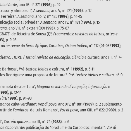
Cabo Verde
, ano IV, n° 371 (
1996
), p. 19
truson y afirmason",
A semana
, ano V, n° 221 (
1995
), p. 12
 Ferreira",
A semana
, ano IV, n° 185 (
1994
), p. 14-15
nicação social privada",
A semana
, ano IV, n° 181 (
1994
), p. 15
cana
, ano VII, n° extra 1 (09/
1993
), p. 75-87
GUATE
de Teixeira de Sousa (I)",
Fragmentos: revistas de letras, artes e
93
), p. 9-16
rairie: revue du livre: Afrique, Caraïbes, Océan Indien
, n° 112 (01-03/
1993
),
tiletra: : JORE / Jornal revista de educação, ciência e cultura
, ano III, n° 7-
e Barbosa",
Pré-textos: ideias e cultura
, n° 1 (
1992
), p. 5-11
les Rodrigues: uma proposta de leitura",
Pré-textos: ideias e cultura
, n° 0
a: nota de abertura",
Magma: revista de divulgação, informação e
1990
), p. 12-14
5 (11/
1990
), p. 91-93
omance cabo-verdiano
",
Voz di povo
, ano XIV, n° 881 (
1989
), p. 2 suplemento
artir de
Famintos
de Luís Romano",
Voz di povo
, ano XIII, n° 822 (
1989
), p. 2
l",
Correio quinze
, ano III, n° 74 (
1988
), p. 6
 de Cabo Verde:
publicação do 1o volume do Corpo documental",
Voz di