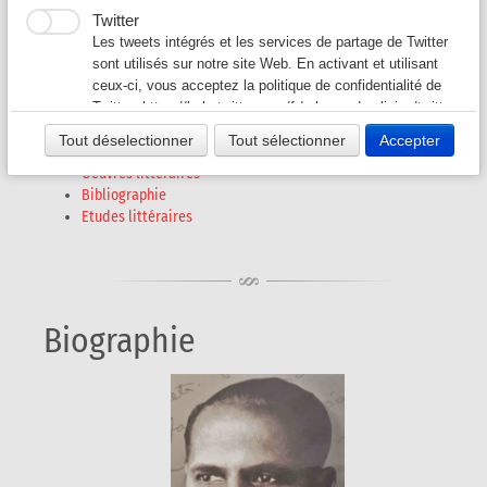
Joao LOPES dos Santos
Twitter
Auteurs G-L
▼
Les tweets intégrés et les services de partage de Twitter
(1894 - 1979)
sont utilisés sur notre site Web. En activant et utilisant
ceux-ci, vous acceptez la politique de confidentialité de
Auteurs M-O
▼
Twitter:
https://help.twitter.com/fr/rules-and-policies/twitter-
cookies
Tout déselectionner
Tout sélectionner
Accepter
Auteurs P - S
▼
Biographie
Oeuvres littéraires
Bibliographie
Auteurs T - V
▼
Etudes littéraires
Revues A-K
▼
Revues L-Z
▼
Biographie