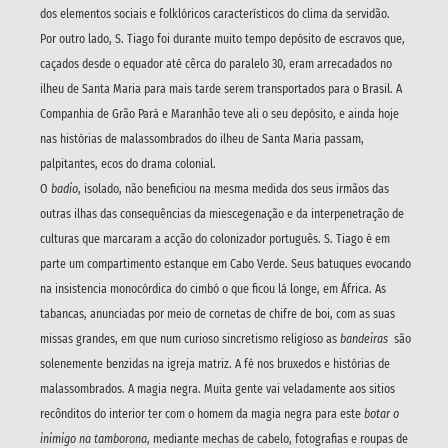
dos elementos sociais e folklóricos característicos do clima da servidão.
Por outro lado, S. Tiago foi durante muito tempo depósito de escravos que,
caçados desde o equador até cêrca do paralelo 30, eram arrecadados no
ilheu de Santa Maria para mais tarde serem transportados para o Brasil. A
Companhia de Grão Pará e Maranhão teve ali o seu depósito, e ainda hoje
nas histórias de malassombrados do ilheu de Santa Maria passam,
palpitantes, ecos do drama colonial.
O
badio
, isolado, não beneficiou na mesma medida dos seus irmãos das
outras ilhas das consequências da miescegenação e da interpenetração de
culturas que marcaram a acção do colonizador português. S. Tiago é em
parte um compartimento estanque em Cabo Verde. Seus batuques evocando
na insistencia monocórdica do cimbó o que ficou lá longe, em África. As
tabancas, anunciadas por meio de cornetas de chifre de boi, com as suas
missas grandes, em que num curioso sincretismo religioso as
bandeiras
são
solenemente benzidas na igreja matriz. A fé nos bruxedos e histórias de
malassombrados. A magia negra. Muita gente vai veladamente aos sitios
recônditos do interior ter com o homem da magia negra para este
botar o
inimigo na tamborona
, mediante mechas de cabelo, fotografias e roupas de