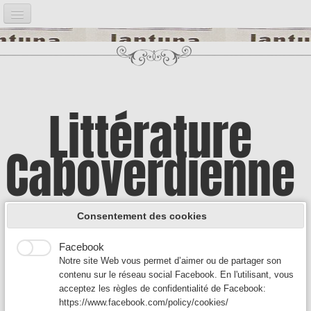
Accueil
Notre projet
▼
Bibliographie
▼
Littérature
Post it
▼
Caboverdienne
Google Analytics
Introduction
Google Analytics est un service utilisé sur notre site Web
qui permet de suivre, de signaler le trafic et de mesurer la
Illustrations
▼
manière dont les utilisateurs interagissent avec le contenu
A la découverte d'une culture encore
de notre site Web afin de l’améliorer et de fournir de
Consentement des cookies
meilleurs services.
Auteurs A
▼
Facebook
méconnue
Notre site Web vous permet d’aimer ou de partager son
Auteurs B - C
▼
contenu sur le réseau social Facebook. En l'utilisant, vous
acceptez les règles de confidentialité de Facebook:
Auteurs D-F
▼
https://www.facebook.com/policy/cookies/