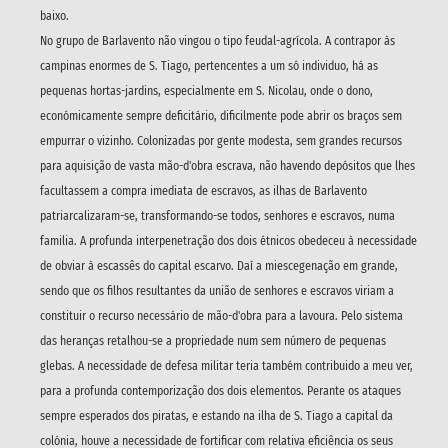
baixo.
No grupo de Barlavento não vingou o tipo feudal-agrícola. A contrapor às
campinas enormes de S. Tiago, pertencentes a um só individuo, há as
pequenas hortas-jardins, especialmente em S. Nicolau, onde o dono,
económicamente sempre deficitário, dificilmente pode abrir os braços sem
empurrar o vizinho. Colonizadas por gente modesta, sem grandes recursos
para aquisição de vasta mão-d'obra escrava, não havendo depósitos que lhes
facultassem a compra imediata de escravos, as ilhas de Barlavento
patriarcalizaram-se, transformando-se todos, senhores e escravos, numa
familia. A profunda interpenetração dos dois étnicos obedeceu à necessidade
de obviar à escassês do capital escarvo. Daí a miescegenação em grande,
sendo que os filhos resultantes da união de senhores e escravos viriam a
constituir o recurso necessário de mão-d'obra para a lavoura. Pelo sistema
das heranças retalhou-se a propriedade num sem número de pequenas
glebas. A necessidade de defesa militar teria também contribuido a meu ver,
para a profunda contemporização dos dois elementos. Perante os ataques
sempre esperados dos piratas, e estando na ilha de S. Tiago a capital da
colónia, houve a necessidade de fortificar com relativa eficiência os seus