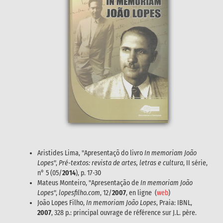
Aristides Lima, "Apresentaçõ do livro
In memoriam João
Lopes
",
Pré-textos: revista de artes, letras e cultura
, II série,
n° 5 (05/
2014
), p. 17-30
Mateus Monteiro, "Apresentação de
In memoriam João
Lopes
",
lopesfilho.com
, 12/
2007
, en ligne (
web
)
João Lopes Filho,
In memoriam João Lopes
, Praia: IBNL,
2007
, 328 p.: principal ouvrage de référence sur J.L. père.