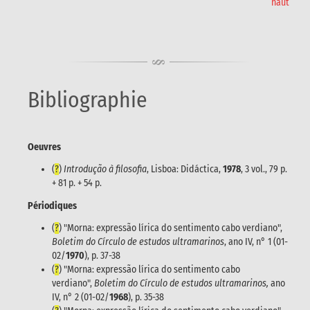
haut
Bibliographie
Oeuvres
(
?
)
Introdução à filosofia
, Lisboa: Didáctica,
1978
, 3 vol., 79 p.
+ 81 p. + 54 p.
Périodiques
(
?
) "Morna: expressão lírica do sentimento cabo verdiano",
Boletim do Círculo de estudos ultramarinos
, ano IV, n° 1 (01-
02/
1970
), p. 37-38
(
?
) "Morna: expressão lírica do sentimento cabo
verdiano",
Boletim do Círculo de estudos ultramarinos,
ano
IV, n° 2 (01-02/
1968
), p. 35-38