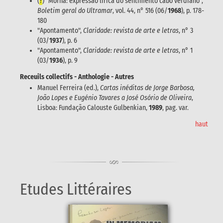
(
?
) "Morna: expressão lírica do sentimento cabo verdiano",
Boletim geral do Ultramar
, vol. 44, n° 516 (06/
1968
), p. 178-
180
"Apontamento",
Claridade: revista de arte e letras
, n° 3
(03/
1937
), p. 6
"Apontamento",
Claridade: revista de arte e letras
, n° 1
(03/
1936
), p. 9
Receuils collectifs - Anthologie - Autres
Manuel Ferreira (ed.),
Cartas inéditas de Jorge Barbosa,
João Lopes e Eugénio Tavares a José Osório de Oliveira
,
Lisboa: Fundação Calouste Gulbenkian,
1989
, pag. var.
haut
Etudes Littéraires