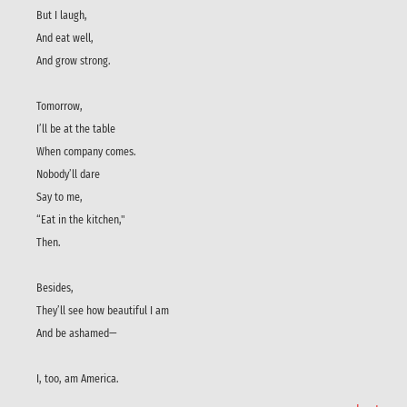
But I laugh,
And eat well,
And grow strong.
Tomorrow,
I’ll be at the table
When company comes.
Nobody’ll dare
Say to me,
“Eat in the kitchen,"
Then.
Besides,
They’ll see how beautiful I am
And be ashamed—
I, too, am America.