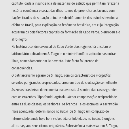
capítulo, dada a insuficiencia de materiais de estudo que permitam refazer a
história económica e social das ilhas, temos de preencher as lacunas com
ilações tiradas da situação actual e subsidiàriamente dos estudos levados a
efeito no Brasil, para explicação do fenómeno brasileiro, em cuja integração
actuaram os doís factores capitais da formação de Cabo Verde: o europeu e o
afro-negro.
Na história económico-social de Cabo Verde dois regimes há a isolar: o
latifundiário aplicado em S. Tiago, e o minimi-fundário aplicado nas outras
ilhas, nomeadamente em Barlavento. Este facto foi prenhe de
consequências.
O patriarcalismo agrário de S. Tiago, com os característicos
morgadios
,
servidos por grandes propriedades, criou um tipo de civilização semelhante
às zonas brasileiras de economia escravocrata à sombra das casas-grandes
com os engenhos. Tipo feudal-agrícola. Menor compensaçõ e reciprocidade
entre as duas classes, os senhores- os brancos - e os escravos. A escravidão
mais acentuada, determinando no
badio
de S. Tiago um complexo de
inferioridade ainda hoje bem visível. Maior fidelidade, no
badio
, à origens
africanas, aos seus ritmos originàrios. Sobrevivência mais viva, em S. Tiago,