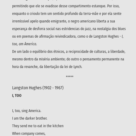
permitindo que ele se evadisse desse compartimento estanque. Por isso,
enquanto o crioulo tem um sentido profundo da terra-mãe e por ela sente
irremíssivel apelo quando emigrante, o negro americano liberta a sua
esperança de desforra social nas estridencias do jazz, na nostalgia dos blues
ou em poemas de afirmação reivindicadora, como o de Langston Hughes -
I,
too, am Ámerica
.
De um lado o equilíbrio dos étnicos, a reciprocidade de culturas, a liberdade,
mesmo dentro da miséria ambiente; do outro o pensamento permanente na
hora da revanche, da libertação da lei de Lynch.
*****
Langston Hughes (1902 - 1967)
I, TOO
I, too, sing America.
I am the darker brother.
They send me to eat in the kitchen
When company comes,