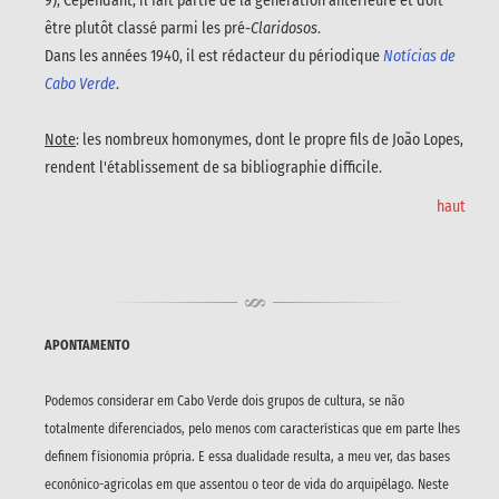
9), Cependant, il fait partie de la génération antérieure et doit
être plutôt classé parmi les pré-
Claridosos
.
Dans les années 1940, il est rédacteur du périodique
Notícias de
Cabo Verde
.
Note
: les nombreux homonymes, dont le propre fils de João Lopes,
rendent l'établissement de sa bibliographie difficile.
haut
APONTAMENTO
Podemos considerar em Cabo Verde dois grupos de cultura, se não
totalmente diferenciados, pelo menos com características que em parte lhes
definem físionomia própria. E essa dualidade resulta, a meu ver, das bases
econónico-agricolas em que assentou o teor de vida do arquipélago. Neste