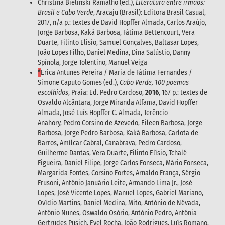
Christina Bielinski Ramalho (ed.),
Literatura entre irmãos:
Brasil e Cabo Verde
, Aracaju (Brasil): Editora Brasil Casual,
2017, n/a p.: textes de David Hopffer Almada, Carlos Araújo,
Jorge Barbosa, Kaká Barbosa, Fátima Bettencourt, Vera
Duarte, Filinto Elisio, Samuel Gonçalves, Baltasar Lopes,
João Lopes Filho, Daniel Medina, Dina Salústio, Danny
Spínola, Jorge Tolentino, Manuel Veiga
*
Erica Antunes Pereira / Maria de Fátima Fernandes /
Simone Caputo Gomes (ed.),
Cabo Verde, 100 poemas
escolhidos
, Praia: Ed. Pedro Cardoso,
2016
, 167 p.: textes de
Osvaldo Alcântara, Jorge Miranda Alfama, David Hopffer
Almada, José Luís Hopffer C. Almada, Terêncio
Anahory, Pedro Corsino de Azevedo, Eileen Barbosa, Jorge
Barbosa, Jorge Pedro Barbosa, Kaká Barbosa, Carlota de
Barros, Amílcar Cabral, Canabrava, Pedro Cardoso,
Guilherme Dantas, Vera Duarte, Filinto Elísio, Tchalé
Figueira, Daniel Filipe, Jorge Carlos Fonseca, Mário Fonseca,
Margarida Fontes, Corsino Fortes, Arnaldo França, Sérgio
Frusoni, António Januário Leite, Armando Lima Jr., José
Lopes, José Vicente Lopes, Manuel Lopes, Gabriel Mariano,
Ovídio Martins, Daniel Medina, Mito, António de Névada,
António Nunes, Oswaldo Osório, António Pedro, Antónia
Gertrudes Pusich, Evel Rocha, João Rodrigues, Luís Romano,