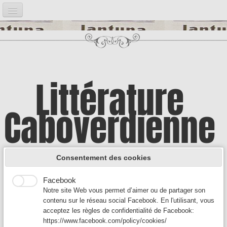
Accueil
Notre projet
▼
Bibliographie
▼
Littérature
Post it
▼
Caboverdienne
Google Analytics
Introduction
Google Analytics est un service utilisé sur notre site Web
qui permet de suivre, de signaler le trafic et de mesurer la
Illustrations
▼
manière dont les utilisateurs interagissent avec le contenu
A la découverte d'une culture encore
de notre site Web afin de l’améliorer et de fournir de
Consentement des cookies
meilleurs services.
Auteurs A
▼
Facebook
méconnue
Notre site Web vous permet d’aimer ou de partager son
Auteurs B - C
▼
contenu sur le réseau social Facebook. En l'utilisant, vous
acceptez les règles de confidentialité de Facebook:
Auteurs D-F
▼
https://www.facebook.com/policy/cookies/