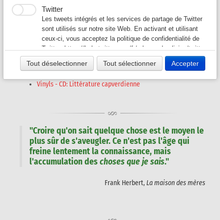
Les Auteur(e)s
Twitter
Auteurs G-L
▼
Les tweets intégrés et les services de partage de Twitter
sont utilisés sur notre site Web. En activant et utilisant
ceux-ci, vous acceptez la politique de confidentialité de
Auteurs M-O
▼
Liste des principaux auteurs
Twitter:
https://help.twitter.com/fr/rules-and-policies/twitter-
Quelques dates repère...
cookies
Tout déselectionner
Tout sélectionner
Accepter
Périodisation de la littérature capverdienne
Auteurs P - S
▼
Anthologies - Recueils ...
Vinyls - CD: Littérature capverdienne
Auteurs T - V
▼
Revues A-K
▼
"Croire qu'on sait quelque chose est le moyen le
Revues L-Z
plus sûr de s'aveugler. Ce n'est pas l'âge qui
▼
freine lentement la connaissance, mais
l'accumulation des
choses que je sais
."
Frank Herbert,
La maison des mères