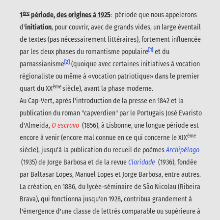
ère
1
période, des origines à 1925
: période que nous appelerons
d'
initiation
, pour couvrir, avec de grands vides, un large éventail
de textes (pas nécessairement littéraires), fortement influencée
[1]
par les deux phases du romantisme populaire
et du
[2]
parnassianisme
(quoique avec certaines initiatives à vocation
régionaliste ou même à «vocation patriotique» dans le premier
ème
quart du XX
siècle), avant la phase moderne.
Au Cap-Vert, après l'introduction de la presse en 1842 et la
publication du roman "capverdien" par le Portugais José Evaristo
d'Almeida,
O escravo
(1856), à Lisbonne, une longue période est
ème
encore à venir (encore mal connue en ce qui concerne le XIX
siècle), jusqu'à la publication du recueil de poèmes
Archipélago
(1935) de Jorge Barbosa et de la revue
Claridade
(1936), fondée
par Baltasar Lopes, Manuel Lopes et Jorge Barbosa, entre autres.
La création, en 1886, du lycée-séminaire de São Nicolau (Ribeira
Brava), qui fonctionna jusqu'en 1928, contribua grandement à
l'émergence d'une classe de lettrés comparable ou supérieure à