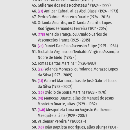
Guilerme dos Reis Rocheteau * (1924 - 1999)
Amilcar Cabral, alias Abel Djassi (1924 - 1973)
(27)
Pedro Gabriel Monteiro Duarte (1924 - 2016)
Orlanda Amarilis, ou Orlanda Amarilis Lopes
Rodrigues Fernandes Ferreira (1924- 2014)
Arnaldo França, ou Arnaldo Carlos de
(17B)
Vasconcelos França (1925 - 2015)
Daniel Damásio Ascensão Filipe (1925 - 1964)
(28)
Teobaldo Virginio, ou Teobaldo Virgínio Assunçâo
Nobre de Melo (1925 - )
Tomas Dantas Martins * (1926-1983)
Yolanda Morazzo, ou Yolanda Morazzo Lopes
(29)
da Silva (1927 - 2009)
Gabriel Mariano, alias de José Gabriel Lopes
(31)
da Silva (1928 - 2002)
Ovidio de Sousa Martins (1928 - 1970)
(30)
Manecas Duarte, alias de Manuel de Jesus
(18)
Monteiro Duarte, alias (1929 - 1982)
Mesquitela Lima ou Augusto Guilherme
(14B)
Mesquitela Lima (1929 - 2007)
Valdemar Pereira * (1930ca -)
João Baptista Rodrigues, alias Djunga (1931 -
(40)