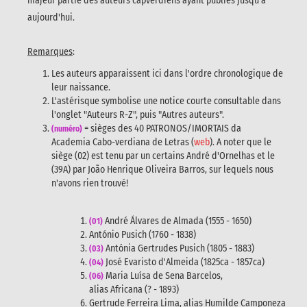
majeur partie des auteurs capverdiens ayant publiés jusqu'à
aujourd'hui.
Remarques
:
Les auteurs apparaissent ici dans l'ordre chronologique de
leur naissance.
L'astérisque symbolise une notice courte consultable dans
l'onglet "Auteurs R-Z", puis "Autres auteurs".
= sièges des 40 PATRONOS/IMORTAIS da
(numéro)
Academia Cabo-verdiana de Letras (
web
). A noter que le
siège (02) est tenu par un certains André d'Ornelhas et le
(39A) par João Henrique Oliveira Barros, sur lequels nous
n'avons rien trouvé!
André Álvares de Almada
(1555 - 1650)
(01)
António Pusich (1760 - 1838)
Antónia Gertrudes Pusich (1805 - 1883)
(03)
José Evaristo d'Almeida (1825ca - 1857ca)
(04)
Maria Luísa de Sena Barcelos,
(06)
alias Africana (? - 1893)
Gertrude Ferreira Lima, alias Humilde Camponeza