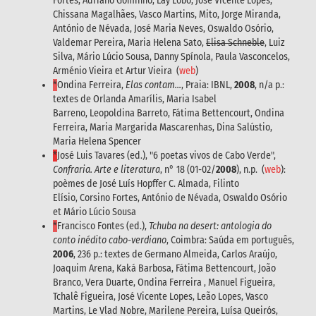
Fortes, Adriano Gominho, Lay Lobo, José Vicente Lopes,
Chissana Magalhães, Vasco Martins, Mito, Jorge Miranda,
António de Névada, José Maria Neves, Oswaldo Osório,
Valdemar Pereira, Maria Helena Sato,
Elisa Schneble
, Luiz
Silva, Mário Lúcio Sousa, Danny Spínola, Paula Vasconcelos,
Arménio Vieira et Artur Vieira (
web
)
*
Ondina Ferreira,
Elas contam...
, Praia: IBNL,
2008
, n/a p.:
textes de Orlanda Amarílis, Maria Isabel
Barreno, Leopoldina Barreto, Fátima Bettencourt, Ondina
Ferreira, Maria Margarida Mascarenhas, Dina Salústio,
Maria Helena Spencer
*
José Luis Tavares (ed.), "6 poetas vivos de Cabo Verde",
Confraria. Arte e literatura
, n° 18 (01-02/
2008
), n.p. (
web
):
poèmes de José Luís Hopffer C. Almada, Filinto
Elísio, Corsino Fortes, António de Névada, Oswaldo Osório
et Mário Lúcio Sousa
*
Francisco Fontes (ed.),
Tchuba na desert: antologia do
conto inédito cabo-verdiano
, Coimbra: Saúda em português,
2006
, 236 p.: textes de Germano Almeida, Carlos Araújo,
Joaquim Arena, Kaká Barbosa, Fátima Bettencourt, João
Branco, Vera Duarte, Ondina Ferreira , Manuel Figueira,
Tchalê Figueira, José Vicente Lopes, Leão Lopes, Vasco
Martins, Le Vlad Nobre, Marilene Pereira, Luísa Queirós,