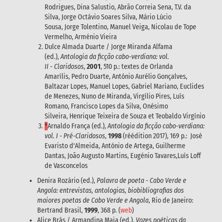
Rodrigues, Dina Salustio, Abrão Correia Sena, T.V. da
Silva, Jorge Octávio Soares Silva, Mário Lúcio
Sousa, Jorge Tolentino, Manuel Veiga, Nicolau de Tope
Vermelho, Arménio Vieira
Dulce Almada Duarte / Jorge Miranda Alfama
(ed.),
Antologia da ficção cabo-verdiana: vol.
II - Claridosos
,
2001
, 510 p.: textes de Orlanda
Amarílis, Pedro Duarte, António Aurélio Gonçalves,
Baltazar Lopes, Manuel Lopes, Gabriel Mariano, Euclides
de Menezes, Nuno de Miranda, Virgílio Pires, Luís
Romano, Francisco Lopes da Silva, Onésimo
Silveira, Henrique Teixeira de Souza et Teobaldo Virgínio
*
Arnaldo França (ed.),
Antologia da ficção cabo-verdiana:
vol. I - Pré-Claridosos
,
1998
(réédition 2017), 169 p.: José
Evaristo d'Almeida, António de Artega, Guilherme
Dantas, João Augusto Martins, Eugénio Tavares,Luís Loff
de Vasconcelos
Denira Rozário (ed.),
Palavra de poeta - Cabo Verde e
Angola: entrevistas, antologias, biobibliografias dos
maiores poetas de Cabo Verde e Angola
, Rio de Janeiro:
Bertrand Brasil,
1999
, 368 p. (
web
)
Alice Brás / Armandina Maia (ed.),
Vozes poéticas da