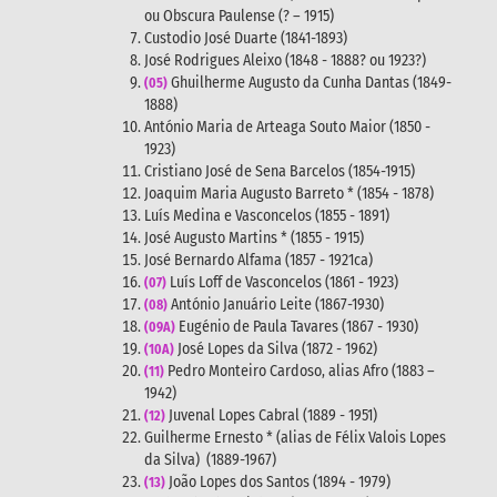
ou Obscura Paulense (? – 1915)
Custodio José Duarte (1841-1893)
José Rodrigues Aleixo (1848 - 1888? ou 1923?)
Ghuilherme Augusto da Cunha Dantas (1849-
(05)
1888)
António Maria de Arteaga Souto Maior
(1850 -
1923)
Cristiano José de Sena Barcelos (1854-1915)
Joaquim Maria Augusto Barreto * (1854 - 1878)
Luís Medina e Vasconcelos (1855 - 1891)
José Augusto Martins * (1855 - 1915)
José Bernardo Alfama (1857 - 1921ca)
Luís Loff de Vasconcelos (1861 - 1923)
(07)
António Januário Leite (1867-1930)
(08)
Eugénio de Paula Tavares (1867 - 1930)
(09A)
José Lopes da Silva (1872 - 1962)
(10A)
Pedro Monteiro Cardoso, alias Afro (1883 –
(11)
1942)
Juvenal Lopes Cabral (1889 - 1951)
(12)
Guilherme Ernesto * (alias de Félix Valois Lopes
da Silva) (1889-1967)
João Lopes dos Santos (1894 - 1979)
(13)