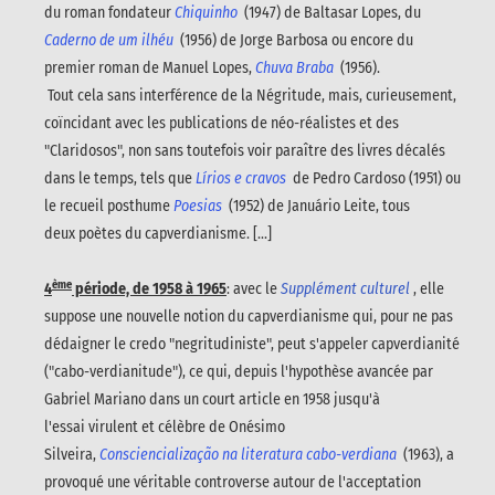
du roman fondateur
Chiquinho
(1947) de Baltasar Lopes, du
Caderno de um ilhéu
(1956) de Jorge Barbosa ou encore du
premier roman de Manuel Lopes,
Chuva Braba
(1956).
Tout cela sans interférence de la Négritude, mais, curieusement,
coïncidant avec les publications de néo-réalistes et des
"Claridosos"
, non sans toutefois voir paraître des livres décalés
dans le temps, tels que
Lírios e cravos
de Pedro Cardoso (1951) ou
le recueil posthume
Poesias
(1952) de Januário Leite, tous
deux poètes du capverdianisme. [...]
ème
4
période, de 1958 à 1965
: avec le
Supplément culturel
, elle
suppose une nouvelle notion du capverdianisme qui, pour ne pas
dédaigner le credo "negritudiniste", peut s'appeler capverdianité
("cabo-verdianitude"), ce qui, depuis l'hypothèse avancée par
Gabriel Mariano dans un court article en 1958 jusqu'à
l'essai virulent et célèbre de Onésimo
Silveira,
Consciencialização na literatura cabo-verdiana
(1963), a
provoqué une véritable controverse autour de l'acceptation