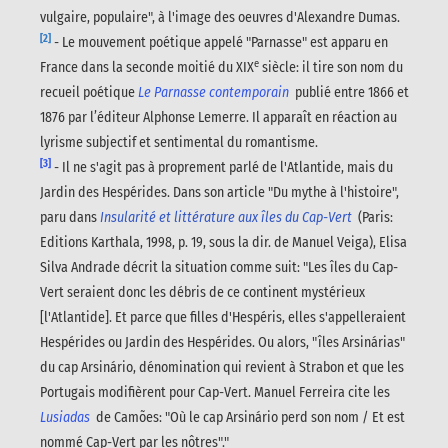
vulgaire, populaire", à l'image des oeuvres d'Alexandre Dumas.
[2]
- Le mouvement poétique appelé "Parnasse"
est apparu en
e
France dans la seconde moitié du XIX
siècle: il tire son nom du
recueil poétique
Le Parnasse contemporain
publié entre 1866 et
1876 par l’éditeur Alphonse Lemerre. Il apparaît en réaction au
lyrisme subjectif et sentimental du romantisme.
[3]
- Il ne s'agit pas à proprement parlé de l'Atlantide, mais du
Jardin des Hespérides. Dans son article "Du mythe à l'histoire",
paru dans
Insularité et littérature aux îles du Cap-Vert
(Paris:
Editions Karthala, 1998, p. 19, sous la dir. de Manuel Veiga), Elisa
Silva Andrade décrit la situation comme suit: "Les îles du Cap-
Vert seraient donc les débris de ce continent mystérieux
[l'Atlantide]. Et parce que filles d'Hespéris, elles s'appelleraient
Hespérides ou Jardin des Hespérides. Ou alors, "îles Arsinárias"
du cap Arsinário, dénomination qui revient à Strabon et que les
Portugais modifièrent pour Cap-Vert. Manuel Ferreira cite les
Lusiadas
de Camões: "Où le cap Arsinário perd son nom / Et est
nommé Cap-Vert par les nôtres"."