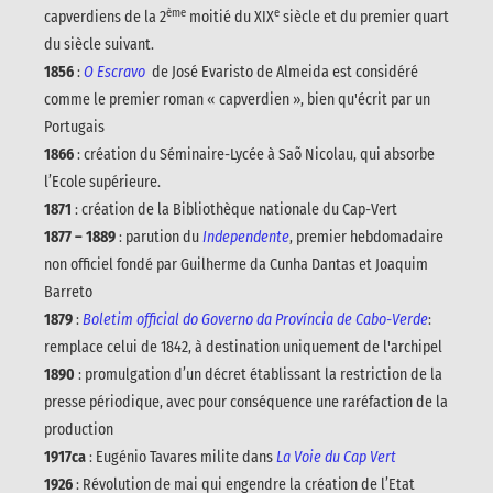
ème
e
capverdiens de la 2
moitié du XIX
siècle et du premier quart
du siècle suivant.
1856
:
O Escravo
de José Evaristo de Almeida est considéré
comme le premier roman « capverdien », bien qu'écrit par un
Portugais
1866
: création du Séminaire-Lycée à Saõ Nicolau, qui absorbe
l’Ecole supérieure.
1871
: création de la Bibliothèque nationale du Cap-Vert
1877 – 1889
: parution du
Independente
, premier hebdomadaire
non officiel fondé par Guilherme da Cunha Dantas et Joaquim
Barreto
1879
:
Boletim official do Governo da Província de Cabo-Verde
:
remplace celui de 1842, à destination uniquement de l'archipel
1890
: promulgation d’un décret établissant la restriction de la
presse périodique, avec pour conséquence une raréfaction de la
production
1917ca
: Eugénio Tavares milite dans
La Voie du Cap Vert
1926
: Révolution de mai qui engendre la création de l’Etat