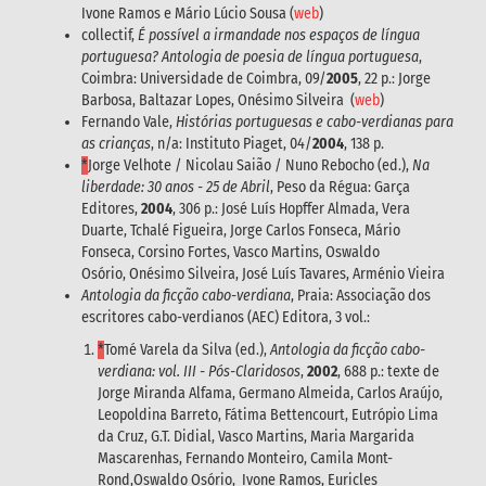
Ivone Ramos e Mário Lúcio Sousa (
web
)
collectif,
É possível a irmandade nos espaços de língua
portuguesa? Antologia de poesia de língua portuguesa
,
Coimbra: Universidade de Coimbra, 09/
2005
, 22 p.: Jorge
Barbosa, Baltazar Lopes, Onésimo Silveira (
web
)
Fernando Vale,
Histórias portuguesas e cabo-verdianas para
as crianças
, n/a: Instituto Piaget, 04/
2004
, 138 p.
*
Jorge Velhote / Nicolau Saião / Nuno Rebocho (ed.),
Na
liberdade: 30 anos - 25 de Abril
, Peso da Régua: Garça
Editores,
2004
, 306 p.: José Luís Hopffer Almada, Vera
Duarte, Tchalé Figueira, Jorge Carlos Fonseca, Mário
Fonseca, Corsino Fortes, Vasco Martins, Oswaldo
Osório, Onésimo Silveira, José Luís Tavares, Arménio Vieira
Antologia da ficção cabo-verdiana
, Praia: Associação dos
escritores cabo-verdianos (AEC) Editora, 3 vol.:
*
Tomé Varela da Silva (ed.),
Antologia da ficção cabo-
verdiana: vol. III - Pós-Claridosos
,
2002
, 688 p.: texte de
Jorge Miranda Alfama, Germano Almeida, Carlos Araújo,
Leopoldina Barreto, Fátima Bettencourt, Eutrópio Lima
da Cruz, G.T. Didial, Vasco Martins, Maria Margarida
Mascarenhas, Fernando Monteiro, Camila Mont-
Rond,Oswaldo Osório, Ivone Ramos, Euricles