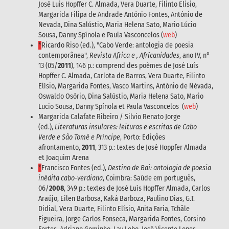
José Luis Hopffer C. Almada, Vera Duarte, Filinto Elisio,
Margarida Filipa de Andrade António Fontes, António de
Nevada, Dina Salústio, Maria Helena Sato, Mario Lúcio
Sousa, Danny Spínola e Paula Vasconcelos (
web
)
*
Ricardo Riso (ed.), "Cabo Verde: antologia de poesia
contemporânea",
Revista Africa e , Afrícanidades
, ano IV, n°
13 (05/
2011
), 146 p.: comprend des poèmes de José Luís
Hopffer C. Almada, Carlota de Barros, Vera Duarte, Filinto
Elísio, Margarida Fontes, Vasco Martins, António de Névada,
Oswaldo Osório, Dina Salústio, Maria Helena Sato, Mario
Lucio Sousa, Danny Spínola et Paula Vasconcelos (
web
)
Margarida Calafate Ribeiro / Silvio Renato Jorge
(ed.),
Literaturas insulares: leituras e escritas de Cabo
Verde e São Tomé e Príncipe
, Porto: Edições
afrontamento,
2011
, 313 p.: textes de José Hoppfer Almada
et Joaquim Arena
*
Francisco Fontes (ed.),
Destino de Bai: antologia de poesia
inédita cabo-verdiana
, Coimbra: Saúde em português,
06/
2008
, 349 p.: textes de José Luís Hopffer Almada, Carlos
Araújo, Eilen Barbosa, Kaká Barboza, Paulino Dias, G.T.
Didial, Vera Duarte, Filinto Elísio, Anita Faria, Tchâle
Figueira, Jorge Carlos Fonseca, Margarida Fontes, Corsino