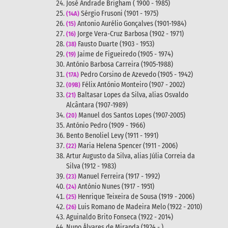
José Andrade Brigham ( 1900 - 1985)
Sérgio Frusoni
(1901 - 1975)
(14A)
Antonio Aurélio Gonçalves (1901-1984)
(15)
Jorge Vera-Cruz Barbosa (1902 - 1971)
(16)
Fausto Duarte (1903 - 1953)
(38)
Jaime de Figueiredo (1905 - 1974)
(19)
António Barbosa Carreira (1905-1988)
Pedro Corsino de Azevedo (1905 - 1942)
(17A)
Félix António Monteiro (1907 - 2002)
(09B)
Baltasar Lopes da Silva, alias Osvaldo
(21)
Alcântara (1907-1989)
Manuel dos Santos Lopes (1907-2005)
(20)
António Pedro (1909 - 1966)
Bento Benoliel Levy (1911 - 1991)
Maria Helena Spencer (1911 - 2006)
(22)
Artur Augusto da Silva, alias Júlia Correia da
Silva (1912 - 1983)
Manuel Ferreira (1917 - 1992)
(23)
António Nunes (1917 - 1951)
(24)
Henrique Teixeira de Sousa (1919 - 2006)
(25)
Luis Romano de Madeira Melo (1922 - 2010)
(26)
Aguinaldo Brito Fonseca (1922 - 2014)
Nuno Álvares de Miranda (1924 - )