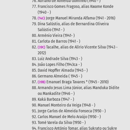
Adriano de Almeida Gominho (1940 - )
Francisco Gomes Fragoso, alias Kwame Konde
(1940 - )
Jorge Manuel Miranda Alfama (1941 - 2016)
(14C)
Dina Salústio, alias de Bernardina Oliveira
Salústio (1941 - )
Arménio Vieira (1941- )
Carlota de Barros (1941 - )
Tacalhe, alias de Alírio Vicente Silva (1943 -
(39C)
2012)
Luiz Andrade Silva (1943 - )
João Lopes Filho (1943ca - )
David Hopffer Almada (1945 - )
Germano Almeida ( 1945 - )
Emanuel Braga Tavares * (1945 - 2010)
(39B)
Armando Jesus Lima Júnior, alias Manduka Didite
ou Mankadite (1946 - )
Kaká Barboza (1947 - )
Manuel Monteiro da Veiga (1948 - )
Jorge Carlos de Almeida Fonseca (1950 - )
Carlos Manuel de Melo Araújo (1950 - )
Tomé Varela da Silva (1950 - )
Francisco António Tomar, alias Sukrato ou Sukre