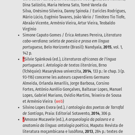
Dina Salústio, Maria Helena Sato, Tomé Varela da
Silva, Onésimo Silveira, Danny Spinola / Euricles Rodrigues,
Mário Lúcio, Eugénio Tavares, João Vário / Timóteo Tio Tiofe,
Abraão Vicente, Arménio Vieira, Artur Vieira, Teobaldo
Virgínio
Simone Caputo Gomes / Érica Antunes Pereira,
Literatura
cabo-verdiana: seleta de poesia e prosa em língua
portuguesa
, Belo Horizonte (Brasil): Nandyala,
2015
, vol. 1,
142 p.
*
Silvie Spánková (ed.),
Literaturas africanas de l'ingua
portuguesa I. Antologia de textos literários
, Brno
(Tchèquie): Masarykova univerzita,
2014
, 133 p.: le chap. 3 (p.
93-116) concerne les auteurs capverdiens Germano
Almeida, Orlanda Amarílis, Jorge Barbosa, Corsino
Fortes, António Aurélio Gonçalves, Baltasar Lopes, Manuel
Lopes, Gabriel Mariano, Ovídio Martins, Teixeira de Sousa
et Arménio Vieira (
web
)
Silvino Lopes Evora (ed.),
I antologia dos poetas de Tarrafal
de Santiago
, Praia: Editorial Sotavento,
2014
, 306 p.
*
Amosse Mucavele (ed.),
A arqueologia da palavra e a
anatomia da língua: antologia poética
, Maputo: Revista de
literatura moçambicana e lusófona,
2013
, 284 p.: textes de