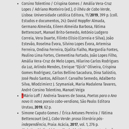
Corsino Tolentino / Crispina Gomes / Amália Vera-Cruz
Lopes / Adriano Monteiro (ed.),
O ilhéu de Cabo Verde
,
Lisboa: Universidade católica Editora, 11/
2019
, 399 p. (coll.
Estudos e documentos, 24): David Hoppfer Almada,
Germano Almeida, Eileen Almeida Barbosa, Fátima
Bettencourt, Manuel Brito-Semedo, António Ludgero
Correia, Vera Duarte, Filinto Elísio (Correia e Silva), João
Estevão, Roselma Évora, Silvino Lopes Évora, Artemisa
Ferreira, Ondina Ferreira, Djalita Fialho, Margardia Fontes,
Paulino Lima Fortes, Clementina Furtado, João Lopes Filho,
Amália Vera-Cruz de Melo Lopes, Hilarino Carlos Rodrigues
da Luz, Arlindo Mendes, Enrique "Djick" Oliveira, Crispina
Gomes Rodríguez, Carlos Bellino Sacadura, Dina Salústio,
José Paulo Santos, Adilson F. Carvalho Semedo, Adalberto
Silva, Wlodzimierz J. Szymaniak, Maria Madalena Tavares,
André Corsino Tolentino, Manuel Veiga
*
Mário Loff / Andreia Tavares de Sousa,
Poetas para o Ano
novo II: nova poesia cabo-verdiana
, São Paulo: Editora
Urutau,
2019
, 62 p.
Simone Caputo Gomes / Érica Antunes Pereira / Fátima
Bettencourt (ed.),
Cabo Verde: prosa literária pós-
independência
, Praia: Acácia,
2017
, vol. 1, 276 p.