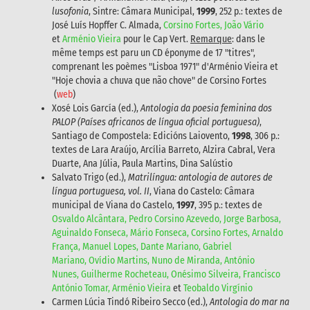
lusofonia
, Sintre: Câmara Municipal,
1999
, 252 p.: textes de
José Luís Hopffer C. Almada,
Corsino Fortes, João Vário
et
Arménio Vieira
pour le Cap Vert.
Remarque
: dans le
même temps est paru un CD éponyme de 17 "titres",
comprenant les poèmes "Lisboa 1971" d'Arménio Vieira et
"Hoje chovia a chuva que não chove" de Corsino Fortes
(
web
)
Xosé Lois García (ed.),
Antologia da poesia feminina dos
PALOP (Países africanos de língua oficial portuguesa)
,
Santiago de Compostela: Edicións Laiovento,
1998
, 306 p.:
textes de Lara Araújo, Arcília Barreto, Alzira Cabral, Vera
Duarte, Ana Júlia, Paula Martins, Dina Salústio
Salvato Trigo (ed.),
Matrilíngua: antologia de autores de
língua portuguesa, vol. II
, Viana do Castelo: Câmara
municipal de Viana do Castelo,
1997
, 395 p.: textes de
Osvaldo Alcântara, Pedro Corsino Azevedo, Jorge Barbosa,
Aguinaldo Fonseca, Mário Fonseca, Corsino Fortes, Arnaldo
França, Manuel Lopes, Dante Mariano, Gabriel
Mariano, Ovídio Martins, Nuno de Miranda, António
Nunes, Guilherme Rocheteau, Onésimo Silveira, Francisco
António Tomar, Arménio Vieira
et
Teobaldo Virgínio
Carmen Lúcia Tindó Ribeiro Secco (ed.),
Antologia do mar na