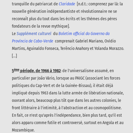
tranquille du patriarcat de
Claridade
[n.d.t.: comprenez par là: la
nouvelle génération indépendantiste et révolutionnaire ne se
reconnaît plus du tout dans les écrits et les thèmes des pères
fondateurs de la revue mythique].
Le
Supplément culturel
du
Boletim official do Governo da
Província de Cabo-Verde
comprenait Gabriel Mariano, Ovídio
Martins, Aguinaldo Fonseca, Terêncio Anahory et Yolanda Morazzo.
[...]
ème
5
période, de 1966 à 1982
: de l'universalisme assumé, en
particulier par João Vário, lorsque au PAIGC (associant les forces
politiques du Cap-Vert et de la Guinée-Bissau), il était déjà
impliqué depuis 1963 dans la lutte armée de libération nationale,
ouvrant alors, beaucoup plus tôt que dans les autres colonies, le
front littéraire à l'intimité, à l'abstraction et au cosmopolitisme.
En fait, ce n'est qu'après l'indépendance, bien plus tard, qu'il est
alors apparu comme futile et controversé, surtout en Angola et au
Mozambique.