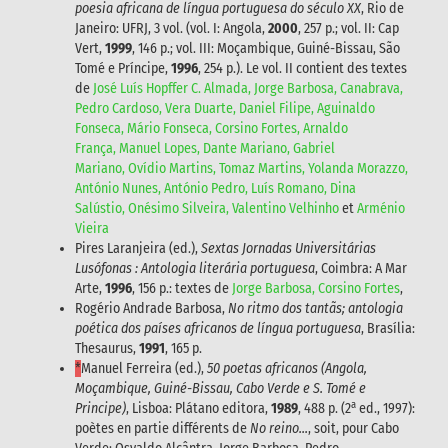
poesia africana de língua portuguesa do século XX
, Rio de
Janeiro: UFRJ, 3 vol. (vol. I: Angola,
2000
, 257 p.; vol. II: Cap
Vert,
1999
, 146 p.; vol. III: Moçambique, Guiné-Bissau, São
Tomé e Príncipe,
1996
, 254 p.). Le vol. II contient des textes
de
José Luís Hopffer C. Almada, Jorge Barbosa, Canabrava,
Pedro Cardoso, Vera Duarte, Daniel Filipe, Aguinaldo
Fonseca, Mário Fonseca, Corsino Fortes, Arnaldo
França, Manuel Lopes, Dante Mariano, Gabriel
Mariano, Ovídio Martins, Tomaz Martins, Yolanda Morazzo,
António Nunes, António Pedro, Luís Romano, Dina
Salústio, Onésimo Silveira, Valentino Velhinho
et
Arménio
Vieira
Pires Laranjeira (ed.),
Sextas Jornadas Universitárias
Lusófonas :
Antologia literária portuguesa
, Coimbra: A Mar
Arte,
1996
, 156 p.: textes de
Jorge Barbosa, Corsino Fortes
,
Rogério Andrade Barbosa,
No ritmo dos tantãs; antologia
poética dos países africanos de língua portuguesa
, Brasília:
Thesaurus,
1991
, 165 p.
*
Manuel Ferreira (ed.),
50 poetas africanos (Angola,
Moçambique, Guiné-Bissau, Cabo Verde e S. Tomé e
a
Principe)
, Lisboa: Plátano editora,
1989
, 488 p. (2
ed., 1997):
poètes en partie différents de
No reino...
, soit, pour Cabo