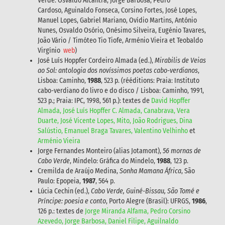
Verde: Osvaldo Alcântra, Jorge Barbosa, Pedro
Cardoso, Aguinaldo Fonseca, Corsino Fortes, José Lopes,
Manuel Lopes, Gabriel Mariano, Ovídio Martins, António
Nunes, Osvaldo Osório, Onésimo Silveira, Eugénio Tavares,
João Vário / Timóteo Tio Tiofe, Arménio Vieira et Teobaldo
Virgínio
web
)
José Luís Hoppfer Cordeiro Almada (ed.),
Mirabilis de Veias
ao Sol: antologia dos novíssimos poetas cabo-verdianos
,
Lisboa: Caminho,
1988
, 523 p. (rééditions: Praia: Instituto
cabo-verdiano do livro e do disco / Lisboa: Caminho, 1991,
523 p.; Praia: IPC, 1998, 561 p.): textes de
David Hopffer
Almada, José Luís Hopffer C. Almada, Canabrava, Vera
Duarte, José Vicente Lopes, Mito, João Rodrigues, Dina
Salústio, Emanuel Braga Tavares, Valentino Velhinho
et
Arménio Vieira
Jorge Fernandes Monteiro (alias Jotamont),
56 mornas de
Cabo Verde
, Mindelo: Gráfica do Mindelo,
1988
, 123 p.
Cremilda de Araújo Medina,
Sonha Mamana África
, São
Paulo: Epopeia,
1987
, 564 p.
Lúcia Cechin (ed.),
Cabo Verde, Guiné-Bissau, São Tomé e
Príncipe: poesia e conto
, Porto Alegre (Brasil): UFRGS,
1986
,
126 p.: textes de
Jorge Miranda Alfama, Pedro Corsino
Azevedo, Jorge Barbosa, Daniel Filipe, Aguilnaldo