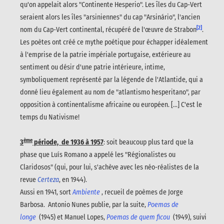
qu'on appelait alors "Continente Hesperio". Les îles du Cap-Vert
seraient alors les îles "arsiniennes" du cap "Arsinário", l'ancien
[2]
nom du Cap-Vert continental, récupéré de l'œuvre de Strabon
.
Les poètes ont créé ce mythe poétique pour échapper idéalement
à l'emprise de la patrie impériale portugaise, extérieure au
sentiment ou désir d'une patrie intérieure, intime,
symboliquement représenté par la légende de l'Atlantide, qui a
donné lieu également au nom de "atlantismo hesperitano", par
opposition à continentalisme africaine ou européen. [...] C'est le
temps du Nativisme!
ème
3
période, de 1936 à 1957
: soit beaucoup plus tard que la
phase que Luís Romano a appelé les "Régionalistes ou
Claridosos" (qui, pour lui, s'achève avec les néo-réalistes de la
revue
Certeza
, en 1944).
Aussi en 1941, sort
Ambiente
, recueil de poèmes de Jorge
Barbosa. Antonio Nunes publie, par la suite,
Poemas de
longe
(1945) et Manuel Lopes,
Poemas de quem ficou
(1949), suivi