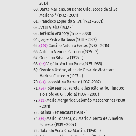
2013)
Dante Mariano, ou Dante Uriel Lopes da Silva
Mariano * (1932 - 2001)
Francisco Lopes da Silva (1932 - 2001)
Artur Vieira (1932 - )
Terêncio Anahory (1932 - 2000)
Jorge Pedro Barbosa (1933 - 2022)
Corsino António Fortes (1933 - 2015)
(09C)
António Mendes Cardoso (1935 - ?)
Onésimo Silveira (1935 - )
Virgílio Avelino Pires
(1935-1985)
(32)
Osvaldo Osório, alias de Osvaldo Alcântara
Medina Custodio (1937 - )
Leopoldina Barreto (1937 -2007)
(33)
João Manuel Varela, alias João Vario, Timoteo
(34)
Tio Tiofe ou G.T. Didial (1937 - 2007)
Maria Margarida Salomão Mascarenhas (1938
(35)
- 2011)
Fátima Bettencourt (1938 - )
Mario Fonseca, ou Mario Alberto de Almeida
(36)
Fonseca (1939 - 2009)
Rolando Vera-Cruz Martins (1940 - )